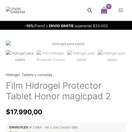
Ir
Buscar
al
contenido
-10%
xTransf •
ENVIO GRATIS
superando $33.000
Hidrogel
,
Tablets y consolas
Film Hidrogel Protector
Tablet Honor magicpad 2
$
17.990,00
ENVIO FLEX ⚡
: CABA - 1er y 2do Cordón GBA