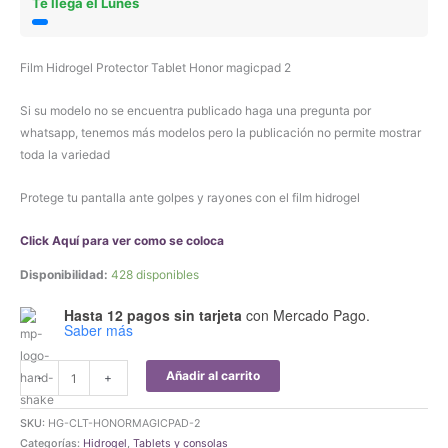
Te llega el Lunes
Film Hidrogel Protector Tablet Honor magicpad 2
Si su modelo no se encuentra publicado haga una pregunta por
whatsapp, tenemos más modelos pero la publicación no permite mostrar
toda la variedad
Protege tu pantalla ante golpes y rayones con el film hidrogel
Click Aquí para ver como se coloca
Disponibilidad:
428 disponibles
Hasta 12 pagos sin tarjeta
con Mercado Pago.
Saber más
Film
Añadir al carrito
-
+
Hidrogel
Protector
SKU:
HG-CLT-HONORMAGICPAD-2
Tablet
Categorías:
Hidrogel
,
Tablets y consolas