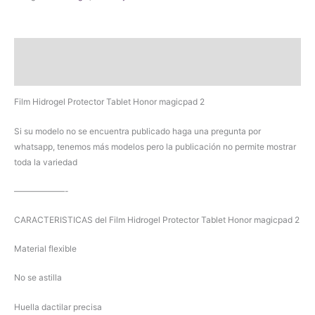
Honor
magicpad
2
Descripción
cantidad
Valoraciones (0)
Film Hidrogel Protector Tablet Honor magicpad 2
Si su modelo no se encuentra publicado haga una pregunta por
whatsapp, tenemos más modelos pero la publicación no permite mostrar
toda la variedad
——————-
CARACTERISTICAS del Film Hidrogel Protector Tablet Honor magicpad 2
Material flexible
No se astilla
Huella dactilar precisa