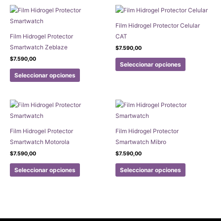
Film Hidrogel Protector Celular
Film Hidrogel Protector
CAT
Smartwatch Zeblaze
$
7.590,00
Este
$
7.590,00
Seleccionar opciones
Este
producto
Seleccionar opciones
producto
tiene
tiene
múltiples
múltiples
variantes.
variantes.
Las
Las
opciones
Film Hidrogel Protector
Film Hidrogel Protector
opciones
se
Smartwatch Motorola
Smartwatch Mibro
se
pueden
$
7.590,00
$
7.590,00
pueden
elegir
Este
Este
elegir
en
Seleccionar opciones
Seleccionar opciones
producto
producto
en
la
tiene
tiene
la
página
múltiples
múltiples
página
de
variantes.
variantes.
de
producto
Las
Las