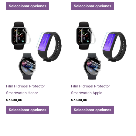
Este
Este
Seleccionar opciones
Seleccionar opciones
producto
producto
tiene
tiene
múltiples
múltiples
variantes.
variantes.
Las
Las
opciones
opciones
se
se
pueden
pueden
elegir
elegir
en
en
la
la
página
página
Film Hidrogel Protector
Film Hidrogel Protector
de
de
Smartwatch Honor
Smartwatch Apple
producto
producto
$
7.590,00
$
7.590,00
Este
Este
Seleccionar opciones
Seleccionar opciones
producto
producto
tiene
tiene
múltiples
múltiples
variantes.
variantes.