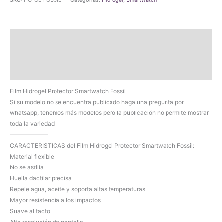
SKU:
HG-CL-FOSSIL
Categorías:
Hidrogel
,
Smartwatch
Smartwatch
Fossil
cantidad
Descripción
Información adicional
Valoraciones (0)
Film Hidrogel Protector Smartwatch Fossil
Si su modelo no se encuentra publicado haga una pregunta por
whatsapp, tenemos más modelos pero la publicación no permite mostrar
toda la variedad
——————-
CARACTERISTICAS del Film Hidrogel Protector Smartwatch Fossil:
Material flexible
No se astilla
Huella dactilar precisa
Repele agua, aceite y soporta altas temperaturas
Mayor resistencia a los impactos
Suave al tacto
Alta resolución de pantalla