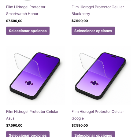
Film Hidrogel Protector
Film Hidrogel Protector Celular
Smartwatch Honor
Blackberry
$
7.590,00
$
7.590,00
Este
Este
Seleccionar opciones
Seleccionar opciones
producto
producto
tiene
tiene
múltiples
múltiples
variantes.
variantes.
Las
Las
opciones
opciones
se
se
pueden
pueden
elegir
elegir
en
en
la
la
página
página
Film Hidrogel Protector Celular
Film Hidrogel Protector Celular
de
de
Asus
Google
producto
producto
$
7.590,00
$
7.590,00
Este
Este
Seleccionar opciones
Seleccionar opciones