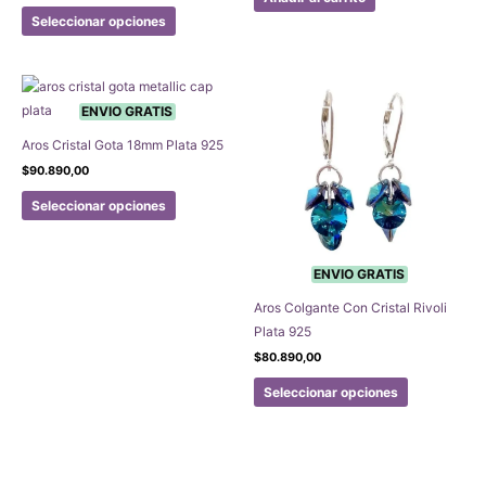
era:
es:
Este
Seleccionar opciones
$87.290,00.
$82.925,50.
producto
tiene
múltiples
variantes.
ENVIO GRATIS
Las
Aros Cristal Gota 18mm Plata 925
opciones
$
90.890,00
se
Este
pueden
Seleccionar opciones
producto
elegir
tiene
en
múltiples
la
ENVIO GRATIS
variantes.
página
Aros Colgante Con Cristal Rivoli
Las
de
Plata 925
opciones
producto
$
80.890,00
se
Este
pueden
Seleccionar opciones
producto
elegir
tiene
en
múltiples
la
variantes.
página