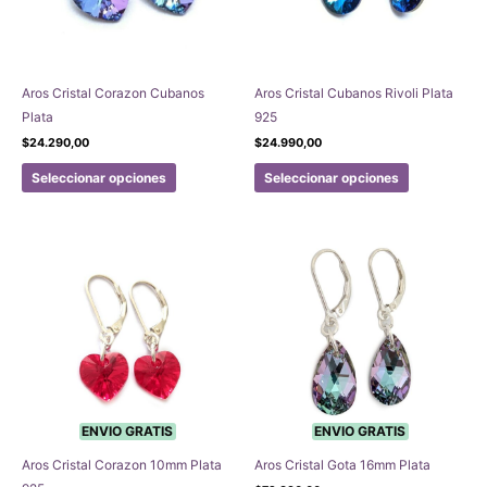
Aros Cristal Corazon Cubanos
Aros Cristal Cubanos Rivoli Plata
Plata
925
$
24.290,00
$
24.990,00
Este
Este
Seleccionar opciones
Seleccionar opciones
producto
producto
tiene
tiene
múltiples
múltiples
variantes.
variantes.
Las
Las
opciones
opciones
se
se
pueden
pueden
elegir
elegir
en
en
la
la
ENVIO GRATIS
ENVIO GRATIS
página
página
Aros Cristal Corazon 10mm Plata
Aros Cristal Gota 16mm Plata
de
de