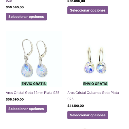
925
$
72.890,00
producto
producto
Este
$
56.590,00
Seleccionar opciones
Este
producto
Seleccionar opciones
producto
tiene
tiene
múltiples
múltiples
variantes.
variantes.
Las
Las
opciones
opciones
se
se
pueden
pueden
elegir
elegir
en
en
la
la
página
ENVIO GRATIS
ENVIO GRATIS
página
de
Aros Cristal Gota 12mm Plata 925
Aros Cristal Cubanos Gota Plata
de
producto
925
$
56.590,00
producto
Este
$
41.190,00
Seleccionar opciones
producto
Este
Seleccionar opciones
tiene
producto
múltiples
tiene