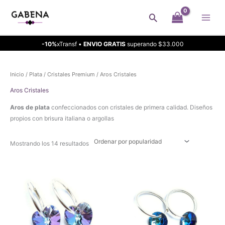
Ir
Buscar
al
contenido
-10%
xTransf •
ENVIO GRATIS
superando $33.000
Inicio
/
Plata
/
Cristales Premium
/ Aros Cristales
Aros Cristales
Aros de plata
confeccionados con cristales de primera calidad. Diseños
propios con brisura italiana o argollas
Ordenado
Mostrando los 14 resultados
por
popularidad