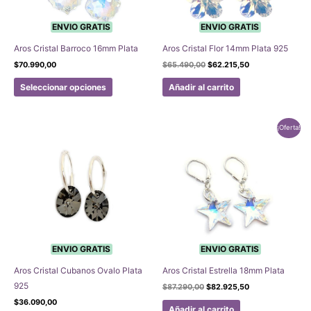
en
en
la
la
ENVIO GRATIS
ENVIO GRATIS
página
página
Aros Cristal Barroco 16mm Plata
Aros Cristal Flor 14mm Plata 925
de
de
El
El
$
70.990,00
$
65.490,00
$
62.215,50
producto
producto
precio
precio
Este
original
actual
Seleccionar opciones
Añadir al carrito
era:
es:
producto
$65.490,00.
$62.215,50.
tiene
múltiples
¡Oferta!
variantes.
Las
opciones
se
pueden
elegir
en
la
ENVIO GRATIS
ENVIO GRATIS
página
Aros Cristal Cubanos Ovalo Plata
Aros Cristal Estrella 18mm Plata
de
925
El
El
$
87.290,00
$
82.925,50
producto
precio
precio
$
36.090,00
original
actual
Añadir al carrito