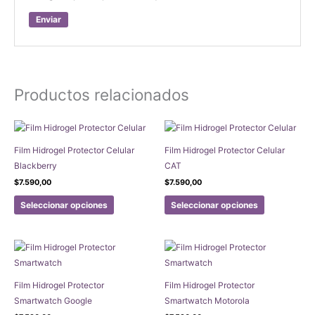
Productos relacionados
Film Hidrogel Protector Celular
Film Hidrogel Protector Celular
Blackberry
CAT
$
7.590,00
$
7.590,00
Este
Este
Seleccionar opciones
Seleccionar opciones
producto
producto
tiene
tiene
múltiples
múltiples
variantes.
variantes.
Las
Las
Film Hidrogel Protector
Film Hidrogel Protector
opciones
opciones
Smartwatch Google
Smartwatch Motorola
se
se