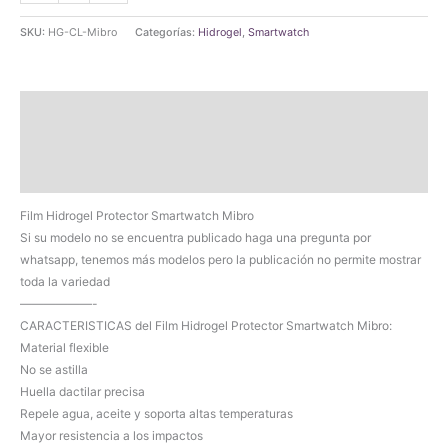
Protector
SKU:
HG-CL-Mibro
Categorías:
Hidrogel
,
Smartwatch
Smartwatch
Mibro
cantidad
Descripción
Información adicional
Valoraciones (0)
Film Hidrogel Protector Smartwatch Mibro
Si su modelo no se encuentra publicado haga una pregunta por
whatsapp, tenemos más modelos pero la publicación no permite mostrar
toda la variedad
——————-
CARACTERISTICAS del Film Hidrogel Protector Smartwatch Mibro:
Material flexible
No se astilla
Huella dactilar precisa
Repele agua, aceite y soporta altas temperaturas
Mayor resistencia a los impactos