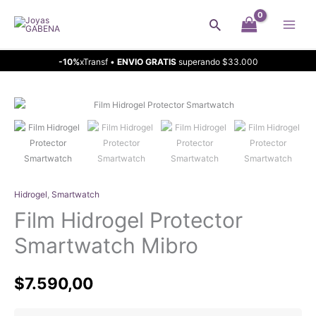
Ir
Buscar
al
contenido
-10%
xTransf •
ENVIO GRATIS
superando $33.000
Hidrogel
,
Smartwatch
Film Hidrogel Protector
Smartwatch Mibro
$
7.590,00