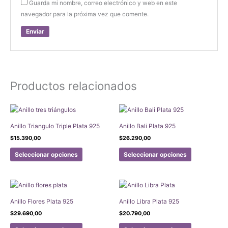
Guarda mi nombre, correo electrónico y web en este
navegador para la próxima vez que comente.
Productos relacionados
Anillo Triangulo Triple Plata 925
Anillo Bali Plata 925
$
15.390,00
$
26.290,00
Este
Este
Seleccionar opciones
Seleccionar opciones
producto
producto
tiene
tiene
múltiples
múltiples
variantes.
variantes.
Anillo Flores Plata 925
Anillo Libra Plata 925
Las
Las
$
29.690,00
$
20.790,00
opciones
opciones
Este
Este
se
se