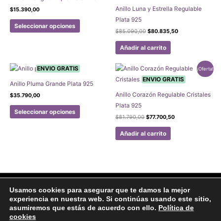
Anillo Luna y Estrella Regulable
$
15.390,00
Plata 925
Este
Seleccionar opciones
El
El
producto
$
85.090,00
$
80.835,50
precio
precio
tiene
original
actual
Añadir al carrito
era:
es:
múltiples
$85.090,00.
$80.835,50.
variantes.
ENVIO GRATIS
¡Oferta!
Las
ENVIO GRATIS
Anillo Pluma Grande Plata 925
opciones
Anillo Corazón Regulable Cristales
$
35.790,00
se
Plata 925
Este
pueden
Seleccionar opciones
El
El
producto
$
81.790,00
$
77.700,50
elegir
precio
precio
tiene
en
original
actual
Añadir al carrito
era:
es:
múltiples
la
$81.790,00.
$77.700,50.
variantes.
página
Las
de
opciones
producto
se
Facebook
Instagram
Usamos cookies para asegurar que te damos la mejor
pueden
experiencia en nuestra web. Si continúas usando este sitio,
Aviso legal
Politicas de Privacidad
Politica de Cookies
elegir
asumiremos que estás de acuerdo con ello.
Política de
Formulario de arrepentimiento
en
cookies