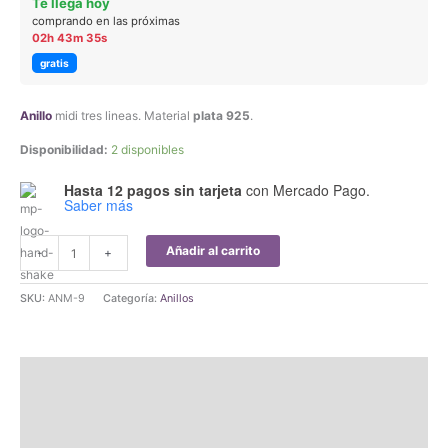
Te llega hoy
original
actual
comprando en las próximas
02h 43m 35s
era:
es:
gratis
$45.390,00.
$43.120,50.
Anillo
midi tres lineas. Material
plata 925
.
Disponibilidad:
2 disponibles
Hasta 12 pagos sin tarjeta
con Mercado Pago.
Saber más
Anillo
Añadir al carrito
-
+
Midi
Tres
SKU:
ANM-9
Categoría:
Anillos
Lineas
Falange
Plata
Descripción
925
cantidad
Información adicional
Valoraciones (0)