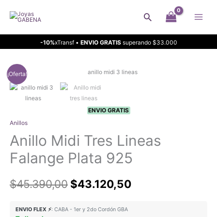
Ir
Buscar
al
contenido
-10%
xTransf •
ENVIO GRATIS
superando $33.000
¡Oferta!
ENVIO GRATIS
Anillos
Anillo Midi Tres Lineas
Falange Plata 925
El
El
$
45.390,00
$
43.120,50
precio
precio
ENVIO FLEX ⚡
: CABA - 1er y 2do Cordón GBA