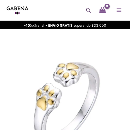
Ir
Buscar
al
contenido
-10%
xTransf •
ENVIO GRATIS
superando $33.000