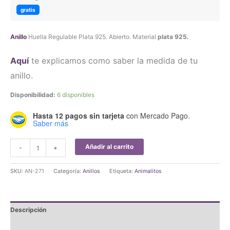
gratis
Anillo
Huella Regulable Plata 925. Abierto. Material
plata 925.
Aquí
te explicamos como saber la medida de tu
anillo.
Disponibilidad:
6 disponibles
Hasta 12 pagos sin tarjeta
con Mercado Pago.
Saber más
Anillo
Añadir al carrito
-
+
Huella
Regulable
SKU:
AN-271
Categoría:
Anillos
Etiqueta:
Animalitos
Plata
925
cantidad
Descripción
Valoraciones (0)