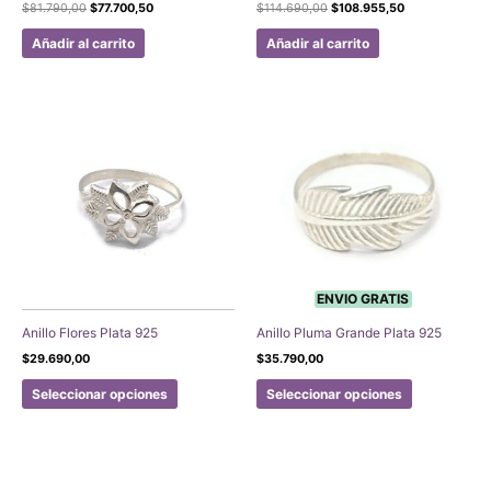
El
El
El
El
$
81.790,00
$
77.700,50
$
114.690,00
$
108.955,50
precio
precio
precio
precio
original
actual
original
actual
Añadir al carrito
Añadir al carrito
era:
es:
era:
es:
$81.790,00.
$77.700,50.
$114.690,00.
$108.955,50.
ENVIO GRATIS
Anillo Flores Plata 925
Anillo Pluma Grande Plata 925
$
29.690,00
$
35.790,00
Este
Este
Seleccionar opciones
Seleccionar opciones
producto
producto
tiene
tiene
múltiples
múltiples
variantes.
variantes.