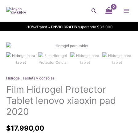
Ir
Buscar
al
contenido
-10%
xTransf •
ENVIO GRATIS
superando $33.000
Hidrogel
,
Tablets y consolas
Film Hidrogel Protector
Tablet lenovo xiaoxin pad
2020
$
17.990,00