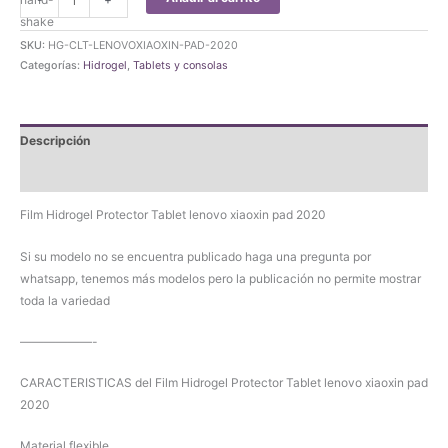
Hidrogel
Protector
SKU:
HG-CLT-LENOVOXIAOXIN-PAD-2020
Tablet
Categorías:
Hidrogel
,
Tablets y consolas
lenovo
xiaoxin
pad
Descripción
2020
cantidad
Valoraciones (0)
Film Hidrogel Protector Tablet lenovo xiaoxin pad 2020
Si su modelo no se encuentra publicado haga una pregunta por
whatsapp, tenemos más modelos pero la publicación no permite mostrar
toda la variedad
——————-
CARACTERISTICAS del Film Hidrogel Protector Tablet lenovo xiaoxin pad
2020
Material flexible