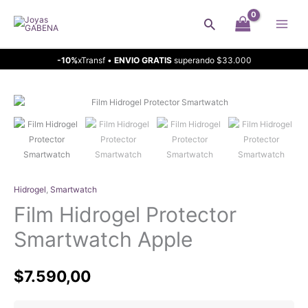
Ir
Buscar
al
contenido
-10%
xTransf •
ENVIO GRATIS
superando $33.000
Hidrogel
,
Smartwatch
Film Hidrogel Protector
Smartwatch Apple
$
7.590,00