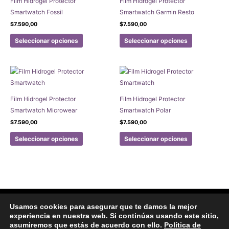
Film Hidrogel Protector
Film Hidrogel Protector
Smartwatch Fossil
Smartwatch Garmin Resto
$
7.590,00
$
7.590,00
Este
Este
Seleccionar opciones
Seleccionar opciones
producto
producto
tiene
tiene
múltiples
múltiples
variantes.
variantes.
Las
Las
Film Hidrogel Protector
Film Hidrogel Protector
opciones
opciones
Smartwatch Microwear
Smartwatch Polar
se
se
$
7.590,00
$
7.590,00
pueden
pueden
Este
Este
elegir
elegir
Seleccionar opciones
Seleccionar opciones
producto
producto
en
en
tiene
tiene
la
la
múltiples
múltiples
página
página
variantes.
variantes.
de
de
Las
Las
producto
producto
opciones
opciones
Facebook
Instagram
Usamos cookies para asegurar que te damos la mejor
se
se
experiencia en nuestra web. Si continúas usando este sitio,
Aviso legal
Politicas de Privacidad
Politica de Cookies
pueden
pueden
asumiremos que estás de acuerdo con ello.
Política de