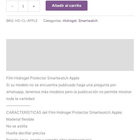
Film
Añadir al carrito
-
+
Hidrogel
Protector
SKU:
HG-CL-APPLE
Categorías:
Hidrogel
,
Smartwatch
Smartwatch
Apple
cantidad
Descripción
Información adicional
Valoraciones (0)
Film Hidrogel Protector Smartwatch Apple
Si su modelo no se encuentra publicado haga una pregunta por
whatsapp, tenemos más modelos pero la publicación no permite mostrar
toda la variedad
——————-
CARACTERISTICAS del Film Hidrogel Protector Smartwatch Apple:
Material flexible
No se astilla
Huella dactilar precisa
Repele agua, aceite y soporta altas temperaturas