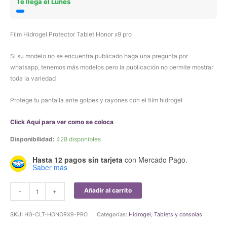
Te llega el Lunes
Film Hidrogel Protector Tablet Honor x9 pro
Si su modelo no se encuentra publicado haga una pregunta por
whatsapp, tenemos más modelos pero la publicación no permite mostrar
toda la variedad
Protege tu pantalla ante golpes y rayones con el film hidrogel
Click Aquí para ver como se coloca
Disponibilidad:
428 disponibles
Hasta 12 pagos sin tarjeta
con Mercado Pago.
Saber más
Film
Añadir al carrito
-
+
Hidrogel
Protector
SKU:
HG-CLT-HONORX9-PRO
Categorías:
Hidrogel
,
Tablets y consolas
Tablet