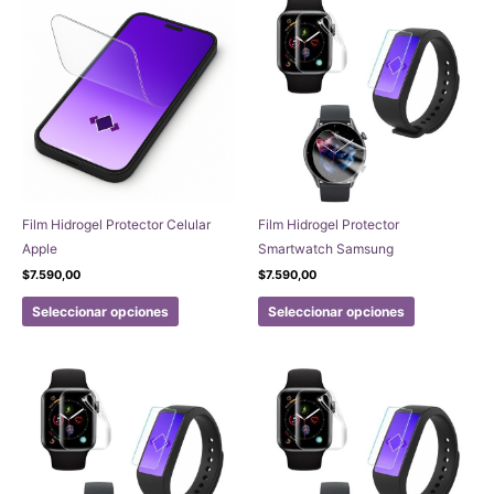
Film Hidrogel Protector Celular
Film Hidrogel Protector
Apple
Smartwatch Samsung
$
7.590,00
$
7.590,00
Este
Este
Seleccionar opciones
Seleccionar opciones
producto
producto
tiene
tiene
múltiples
múltiples
variantes.
variantes.
Las
Las
opciones
opciones
se
se