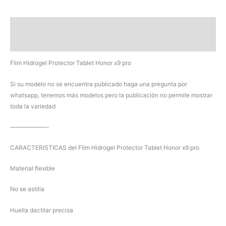
Honor
x9
Descripción
pro
cantidad
Valoraciones (0)
Film Hidrogel Protector Tablet Honor x9 pro
Si su modelo no se encuentra publicado haga una pregunta por
whatsapp, tenemos más modelos pero la publicación no permite mostrar
toda la variedad
——————-
CARACTERISTICAS del Film Hidrogel Protector Tablet Honor x9 pro
Material flexible
No se astilla
Huella dactilar precisa