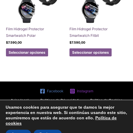
pueden
pueden
elegir
elegir
en
en
la
la
página
página
Film Hidrogel Protector
Film Hidrogel Protector
de
de
Smartwatch Polar
Smartwatch Fitbit
producto
producto
$
7.590,00
$
7.590,00
Este
Este
Seleccionar opciones
Seleccionar opciones
producto
producto
tiene
tiene
múltiples
múltiples
variantes.
variantes.
Las
Las
opciones
opciones
Facebook
Instagram
se
se
Aviso legal
Politicas de Privacidad
Politica de Cookies
pueden
pueden
Formulario de arrepentimiento
Usamos cookies para asegurar que te damos la mejor
elegir
elegir
experiencia en nuestra web. Si continúas usando este sitio,
en
en
Copyright © 2020 Joyas Gabena
asumiremos que estás de acuerdo con ello.
Política de
la
la
cookies
página
página