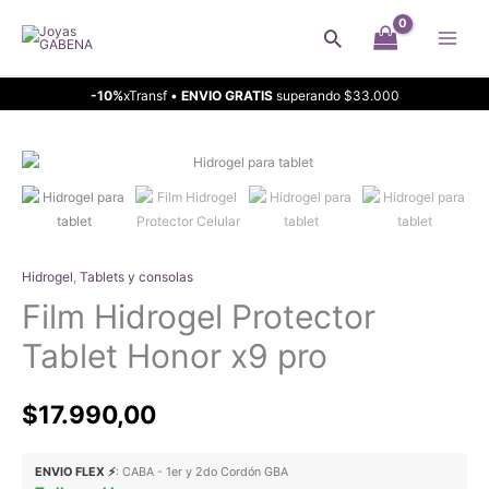
Ir
Buscar
al
contenido
-10%
xTransf •
ENVIO GRATIS
superando $33.000
Hidrogel
,
Tablets y consolas
Film Hidrogel Protector
Tablet Honor x9 pro
$
17.990,00
ENVIO FLEX ⚡
: CABA - 1er y 2do Cordón GBA