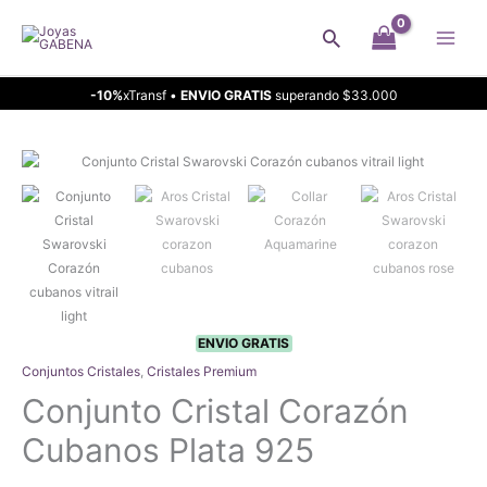
Ir
Buscar
al
contenido
-10%
xTransf •
ENVIO GRATIS
superando $33.000
ENVIO GRATIS
Conjuntos Cristales
,
Cristales Premium
Conjunto Cristal Corazón
Cubanos Plata 925