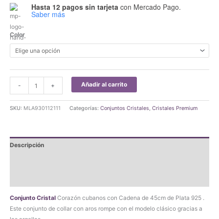
Hasta 12 pagos sin tarjeta
con Mercado Pago.
Saber más
Color
Conjunto
Añadir al carrito
-
+
Cristal
Corazón
SKU:
MLA930112111
Categorías:
Conjuntos Cristales
,
Cristales Premium
Cubanos
Plata
925
Descripción
cantidad
Información adicional
Valoraciones (0)
Conjunto Cristal
Corazón cubanos con Cadena de 45cm de Plata 925 .
Este conjunto de collar con aros rompe con el modelo clásico gracias a