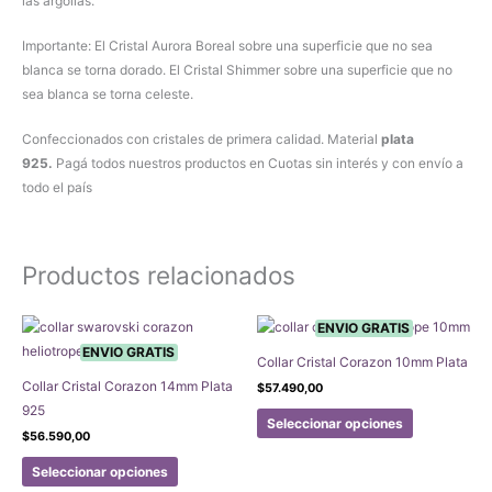
las argollas.
Importante: El Cristal Aurora Boreal sobre una superficie que no sea
blanca se torna dorado. El Cristal Shimmer sobre una superficie que no
sea blanca se torna celeste.
Confeccionados con cristales de primera calidad. Material
plata
925.
Pagá todos nuestros productos en Cuotas sin interés y con envío a
todo el país
Productos relacionados
ENVIO GRATIS
ENVIO GRATIS
Collar Cristal Corazon 10mm Plata
Collar Cristal Corazon 14mm Plata
$
57.490,00
925
Este
Seleccionar opciones
producto
$
56.590,00
Este
tiene
Seleccionar opciones
producto
múltiples