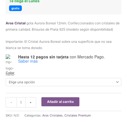
Te llega el Lunes
gratis
Aros
Cristal
gota Aurora Boreal 12mm. Confeccionados con cristales de
primera calidad. Brisuras de Plata 925 (modelo según disponibilidad)
Importante: El Cristal Aurora Boreal sobre una superficie que no sea
blanca se torna dorado.
Hasta 12 pagos sin tarjeta
con Mercado Pago.
Saber más
Color
Aros
Añadir al carrito
-
+
Cristal
Gota
SKU:
N/D
Categorías:
Aros Cristales
,
Cristales Premium
12mm
Plata