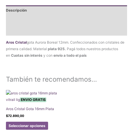
925
Descripción
cantidad
Información adicional
Valoraciones (0)
Aros
Cristal
gota Aurora Boreal 12mm. Confeccionados con cristales de
primera calidad. Material
plata 925.
Pagá todos nuestros productos
en
Cuotas sin interés
y con
envío a todo el país
También te recomendamos…
ENVIO GRATIS
Aros Cristal Gota 16mm Plata
$
72.890,00
Este
Seleccionar opciones
producto