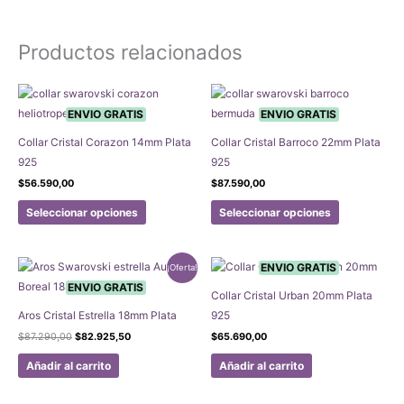
tiene
múltiples
Productos relacionados
variantes.
Las
opciones
se
ENVIO GRATIS
ENVIO GRATIS
pueden
Collar Cristal Corazon 14mm Plata
Collar Cristal Barroco 22mm Plata
elegir
925
925
en
$
56.590,00
$
87.590,00
la
Este
Este
página
Seleccionar opciones
Seleccionar opciones
producto
producto
de
tiene
tiene
producto
múltiples
múltiples
ENVIO GRATIS
¡Oferta!
variantes.
variantes.
ENVIO GRATIS
Collar Cristal Urban 20mm Plata
Las
Las
Aros Cristal Estrella 18mm Plata
925
opciones
opciones
El
El
$
87.290,00
$
82.925,50
$
65.690,00
se
se
precio
precio
original
actual
pueden
pueden
Añadir al carrito
Añadir al carrito
era:
es:
elegir
elegir
$87.290,00.
$82.925,50.
en
en