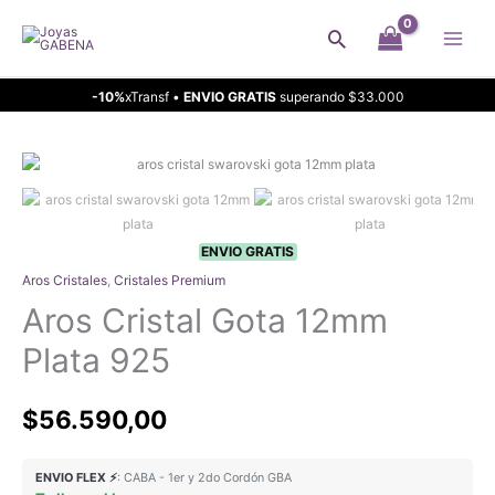
Ir
Buscar
al
contenido
-10%
xTransf •
ENVIO GRATIS
superando $33.000
ENVIO GRATIS
Aros Cristales
,
Cristales Premium
Aros Cristal Gota 12mm
Plata 925
$
56.590,00
ENVIO FLEX ⚡
: CABA - 1er y 2do Cordón GBA