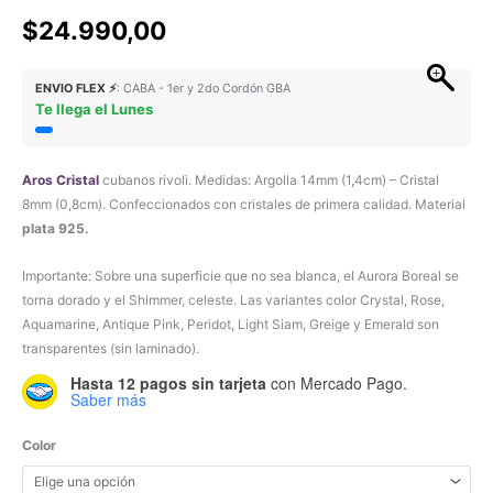
Valorado con
3
5.00
de 5 en
$
24.990,00
base a
valoraciones
de clientes
ENVIO FLEX ⚡
: CABA - 1er y 2do Cordón GBA
Te llega el Lunes
Aros
Cristal
cubanos rivoli. Medidas: Argolla 14mm (1,4cm) – Cristal
8mm (0,8cm). Confeccionados con cristales de primera calidad. Material
plata 925.
Importante: Sobre una superficie que no sea blanca, el Aurora Boreal se
torna dorado y el Shimmer, celeste. Las variantes color Crystal, Rose,
Aquamarine, Antique Pink, Peridot, Light Siam, Greige y Emerald son
transparentes (sin laminado).
Hasta 12 pagos sin tarjeta
con Mercado Pago.
Saber más
Color