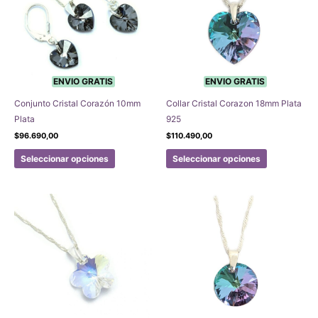
elegir
en
la
página
de
producto
ENVIO GRATIS
ENVIO GRATIS
Conjunto Cristal Corazón 10mm
Collar Cristal Corazon 18mm Plata
Plata
925
$
96.690,00
$
110.490,00
Este
Este
Seleccionar opciones
Seleccionar opciones
producto
producto
tiene
tiene
múltiples
múltiples
variantes.
variantes.
Las
Las
opciones
opciones
se
se
pueden
pueden
elegir
elegir
en
en