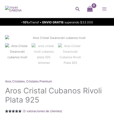
Ir
Buscar
al
contenido
-10%
xTransf •
ENVIO GRATIS
superando $33.000
Aros Cristales
,
Cristales Premium
Aros Cristal Cubanos Rivoli
Plata 925
(
3
valoraciones de clientes)