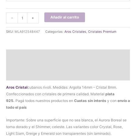
Aros
Añadir al carrito
-
+
Cristal
Cubanos
SKU:
MLA912548447
Categorías:
Aros Cristales
,
Cristales Premium
Rivoli
Plata
925
Descripción
cantidad
Información adicional
Valoraciones (3)
Aros
Cristal
cubanos rivoli. Medidas: Argolla 14mm – Cristal 8mm.
Confeccionados con cristales de primera calidad. Material
plata
925.
Pagá todos nuestros productos en
Cuotas sin interés
y con
envío a
todo el país
Importante: Sobre una superficie que no sea blanca, el Aurora Boreal se
torna dorado y el Shimmer, celeste. Las variantes color Crystal, Rose,
Light Siam, Greige y Emerald son transparentes (sin laminado).