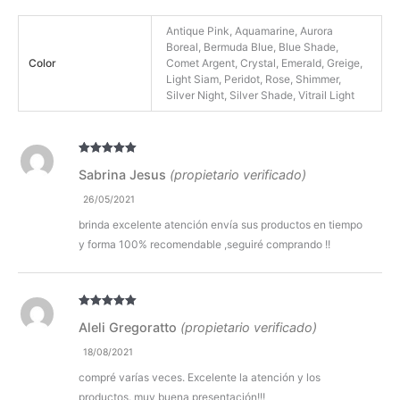
Antique Pink, Aquamarine, Aurora
Boreal, Bermuda Blue, Blue Shade,
Color
Comet Argent, Crystal, Emerald, Greige,
Light Siam, Peridot, Rose, Shimmer,
Silver Night, Silver Shade, Vitrail Light
Valorado con
Sabrina Jesus
(propietario verificado)
5
de 5
26/05/2021
brinda excelente atención envía sus productos en tiempo
y forma 100% recomendable ,seguiré comprando !!
Valorado con
Aleli Gregoratto
(propietario verificado)
5
de 5
18/08/2021
compré varías veces. Excelente la atención y los
productos. muy buena presentación!!!