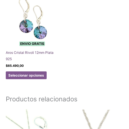
ENVIO GRATIS
Aros Cristal Rivoli 12mm Plata
925
$
65.490,00
Este
Seleccionar opciones
producto
tiene
múltiples
Productos relacionados
variantes.
Las
opciones
se
pueden