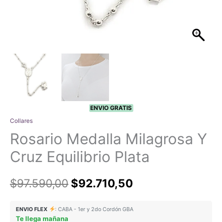
ENVIO GRATIS
Collares
Rosario Medalla Milagrosa Y
Cruz Equilibrio Plata
El
El
$
97.590,00
$
92.710,50
precio
precio
ENVIO FLEX
: CABA - 1er y 2do Cordón GBA
Te llega mañana