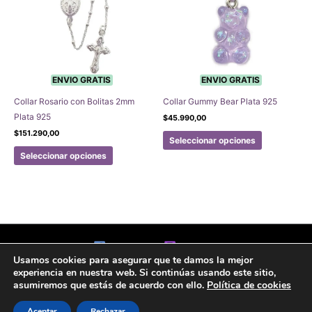
opciones
se
pueden
elegir
en
la
ENVIO GRATIS
ENVIO GRATIS
página
Collar Rosario con Bolitas 2mm
Collar Gummy Bear Plata 925
de
Plata 925
$
45.990,00
producto
Este
$
151.290,00
Seleccionar opciones
Este
producto
Seleccionar opciones
producto
tiene
tiene
múltiples
múltiples
variantes.
variantes.
Las
Las
opciones
opciones
se
Facebook
Instagram
se
pueden
Usamos cookies para asegurar que te damos la mejor
Aviso legal
Politicas de Privacidad
Politica de Cookies
experiencia en nuestra web. Si continúas usando este sitio,
pueden
elegir
Formulario de arrepentimiento
asumiremos que estás de acuerdo con ello.
Política de cookies
elegir
en
en
la
Copyright © 2020 Joyas Gabena
Aceptar
Rechazar