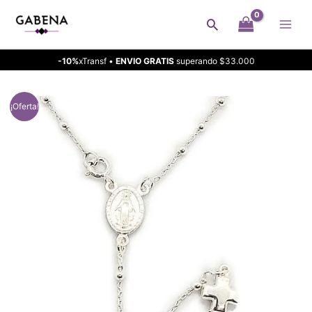
Ir
Buscar
al
contenido
-10%
xTransf •
ENVIO GRATIS
superando $33.000
¡Oferta!