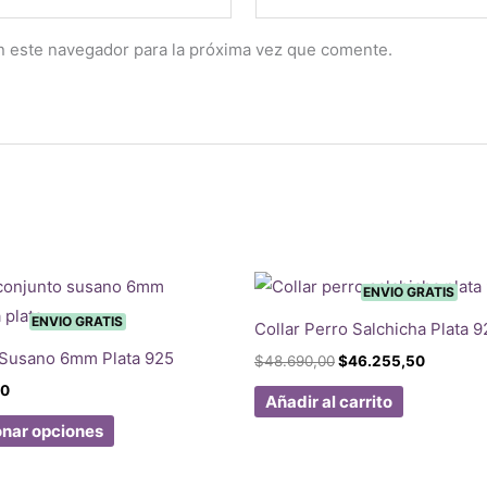
n este navegador para la próxima vez que comente.
ENVIO GRATIS
ENVIO GRATIS
Collar Perro Salchicha Plata 9
 Susano 6mm Plata 925
El
El
$
48.690,00
$
46.255,50
precio
precio
00
original
actual
Añadir al carrito
era:
es:
Este
onar opciones
$48.690,00.
$46.255
producto
tiene