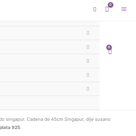
Buscar
ENVIO GRATIS
sano Cuadrado Singapur
Te llega hoy
 - 1er y 2do Cordón GBA
róximas
00h 56m 31s
gratis
o singapur. Cadena de 45cm Singapur, dije susano
plata 925
.