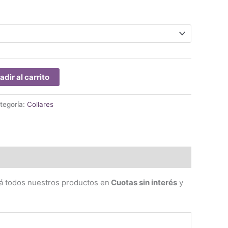
adir al carrito
tegoría:
Collares
gá todos nuestros productos en
Cuotas sin interés
y