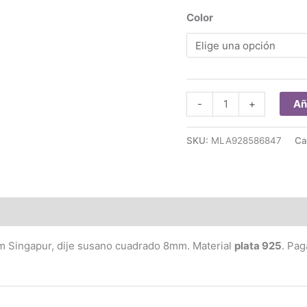
Color
Conjunto
Añ
-
+
Susano
Cuadrado
SKU:
MLA928586847
Ca
Singapur
Plata
925
cantidad
(0)
 Singapur, dije susano cuadrado 8mm. Material
plata 925
. Pa