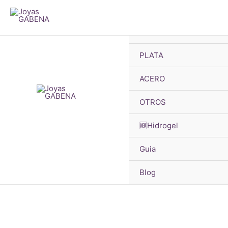
B
Ir
d
p
al
🔥OFERTAS
contenido
PLATA
ACERO
OTROS
🆕Hidrogel
Guia
Blog