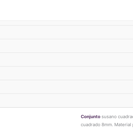
úsqueda
e
roductos
-10%
xTransf •
ENVIO GRATIS
superando $33.000
Collares
Conjunto Su
Plata 925
$
56.190,00
ENVIO FLEX ⚡
: CABA
comprando en las p
Conjunto
susano cuadrad
cuadrado 8mm. Material