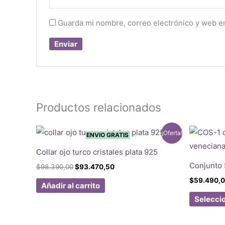
Guarda mi nombre, correo electrónico y web e
Productos relacionados
¡Oferta!
ENVIO GRATIS
Collar ojo turco cristales plata 925
Conjunto
El
El
$
98.390,00
$
93.470,50
precio
precio
$
59.490,
original
actual
Añadir al carrito
era:
es:
Selecci
$98.390,00.
$93.470,50.