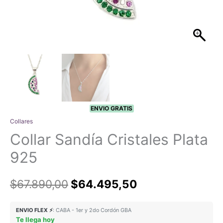
ENVIO GRATIS
Collares
Collar Sandía Cristales Plata
925
El
El
$
67.890,00
$
64.495,50
precio
precio
ENVIO FLEX ⚡
: CABA - 1er y 2do Cordón GBA
Te llega hoy