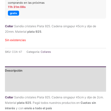
original
actual
comprando en las próximas
11h 31m 07s
era:
es:
gratis
$67.890,00.
$64.495,50.
Collar
Sandía cristales Plata 925. Cadena singapur 45cm y dije de
20mm. Material
plata 925
.
Sin existencias
SKU:
COA-47
Categoría:
Collares
Descripción
Información adicional
Valoraciones (0)
Collar
Sandía cristales Plata 925. Cadena singapur 45cm y dije de 2cm.
Material
plata 925
. Pagá todos nuestros productos en
Cuotas sin
interés
y con
envío a todo el país