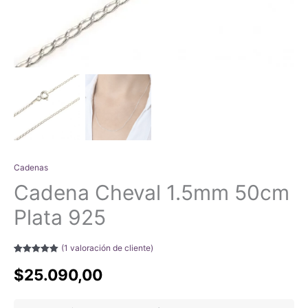
Cadenas
Cadena Cheval 1.5mm 50cm
Plata 925
(
1
valoración de cliente)
Valorado con
1
5.00
de 5 en
$
25.090,00
base a
valoración de
un cliente