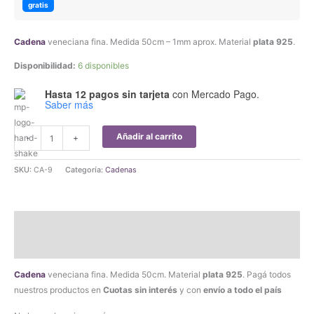
gratis
Cadena
veneciana fina. Medida 50cm – 1mm aprox. Material
plata 925
.
Disponibilidad:
6 disponibles
Hasta 12 pagos sin tarjeta
con Mercado Pago.
Saber más
Cadena
Añadir al carrito
-
+
Veneciana
Fina
SKU:
CA-9
Categoría:
Cadenas
50cm
Plata
925
Descripción
cantidad
Valoraciones (0)
Cadena
veneciana fina. Medida 50cm. Material
plata 925
. Pagá todos
nuestros productos en
Cuotas sin interés
y con
envío a todo el país