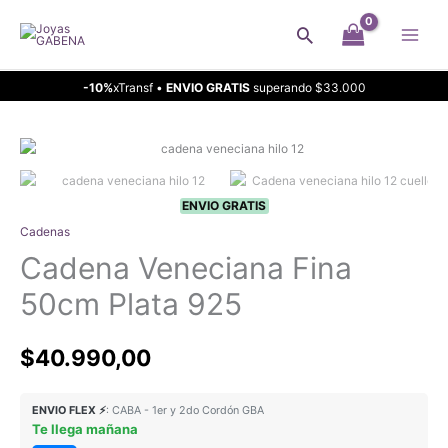
Ir
Buscar
al
contenido
-10%
xTransf •
ENVIO GRATIS
superando $33.000
ENVIO GRATIS
Cadenas
Cadena Veneciana Fina
50cm Plata 925
$
40.990,00
ENVIO FLEX ⚡
: CABA - 1er y 2do Cordón GBA
Te llega mañana