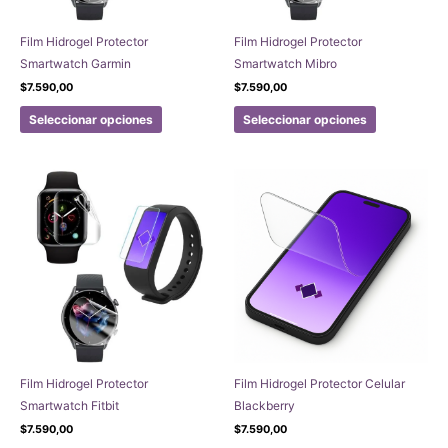
Film Hidrogel Protector
Film Hidrogel Protector
Smartwatch Garmin
Smartwatch Mibro
$
7.590,00
$
7.590,00
Este
Este
Seleccionar opciones
Seleccionar opciones
producto
producto
tiene
tiene
múltiples
múltiples
variantes.
variantes.
Las
Las
opciones
opciones
se
se
pueden
pueden
elegir
elegir
en
en
la
la
página
página
Film Hidrogel Protector
Film Hidrogel Protector Celular
de
de
Smartwatch Fitbit
Blackberry
producto
producto
$
7.590,00
$
7.590,00