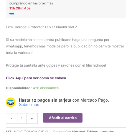
comprando en las próximas
11h 28m 45s
Film Hidrogel Protector Tablet Xiaomi pad 2
Si su modelo no se encuentra publicado haga una pregunta por
whatsapp, tenemos más modelos pero la publicación no permite mostrar
toda la variedad
Protege tu pantalla ante golpes y rayones con el film hidrogel
Click Aquí para ver como se coloca
Disponibilidad:
428 disponibles
Hasta 12 pagos sin tarjeta
con Mercado Pago.
Saber más
Film
Añadir al carrito
-
+
Hidrogel
Protector
SKU:
HG-CLT-XIAOMIPAD-2
Categorías:
Hidrogel
,
Tablets y consolas