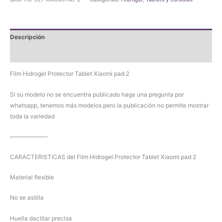
Tablet
Xiaomi
pad
Descripción
2
cantidad
Valoraciones (0)
Film Hidrogel Protector Tablet Xiaomi pad 2
Si su modelo no se encuentra publicado haga una pregunta por
whatsapp, tenemos más modelos pero la publicación no permite mostrar
toda la variedad
——————-
CARACTERISTICAS del Film Hidrogel Protector Tablet Xiaomi pad 2
Material flexible
No se astilla
Huella dactilar precisa