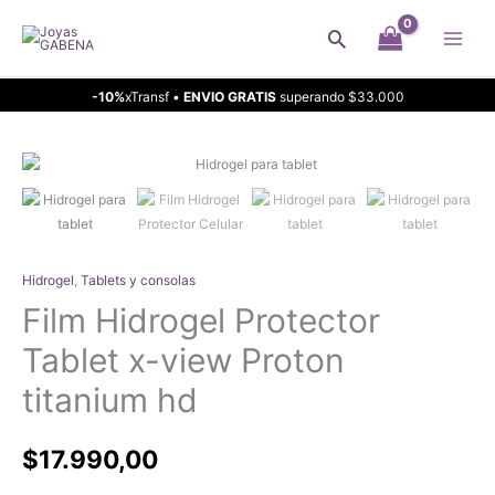
Ir
Buscar
al
contenido
-10%
xTransf •
ENVIO GRATIS
superando $33.000
Hidrogel
,
Tablets y consolas
Film Hidrogel Protector
Tablet x-view Proton
titanium hd
$
17.990,00