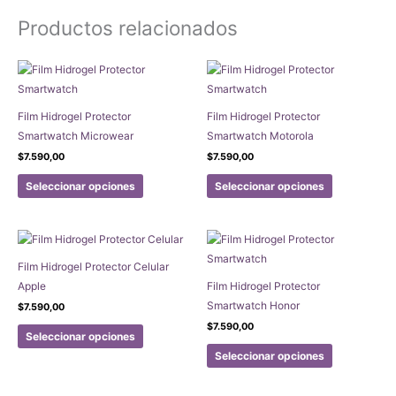
Productos relacionados
Film Hidrogel Protector
Film Hidrogel Protector
Smartwatch Microwear
Smartwatch Motorola
$
7.590,00
$
7.590,00
Este
Este
Seleccionar opciones
Seleccionar opciones
producto
producto
tiene
tiene
múltiples
múltiples
variantes.
variantes.
Film Hidrogel Protector Celular
Las
Las
Apple
Film Hidrogel Protector
opciones
opciones
Smartwatch Honor
$
7.590,00
se
se
Este
$
7.590,00
pueden
pueden
Seleccionar opciones
producto
Este
elegir
elegir
Seleccionar opciones
tiene
producto
en
en
múltiples
tiene
la
la