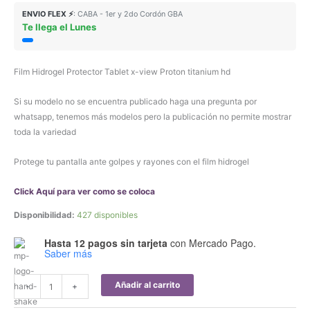
ENVIO FLEX ⚡
: CABA - 1er y 2do Cordón GBA
Te llega el Lunes
Film Hidrogel Protector Tablet x-view Proton titanium hd
Si su modelo no se encuentra publicado haga una pregunta por
whatsapp, tenemos más modelos pero la publicación no permite mostrar
toda la variedad
Protege tu pantalla ante golpes y rayones con el film hidrogel
Click Aquí para ver como se coloca
Disponibilidad:
427 disponibles
Hasta 12 pagos sin tarjeta
con Mercado Pago.
Saber más
Film
Añadir al carrito
-
+
Hidrogel