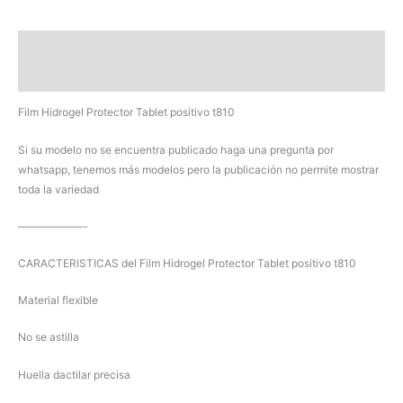
positivo
t810
Descripción
cantidad
Valoraciones (0)
Film Hidrogel Protector Tablet positivo t810
Si su modelo no se encuentra publicado haga una pregunta por
whatsapp, tenemos más modelos pero la publicación no permite mostrar
toda la variedad
——————-
CARACTERISTICAS del Film Hidrogel Protector Tablet positivo t810
Material flexible
No se astilla
Huella dactilar precisa