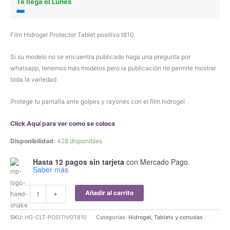
Te llega el Lunes
Film Hidrogel Protector Tablet positivo t810
Si su modelo no se encuentra publicado haga una pregunta por
whatsapp, tenemos más modelos pero la publicación no permite mostrar
toda la variedad
Protege tu pantalla ante golpes y rayones con el film hidrogel
Click Aquí para ver como se coloca
Disponibilidad:
428 disponibles
Hasta 12 pagos sin tarjeta
con Mercado Pago.
Saber más
Film
Añadir al carrito
-
+
Hidrogel
Protector
SKU:
HG-CLT-POSITIVOT810
Categorías:
Hidrogel
,
Tablets y consolas
Tablet