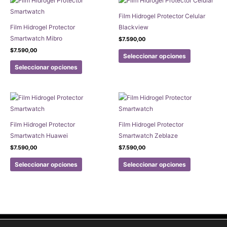
Film Hidrogel Protector Celular
Film Hidrogel Protector
Blackview
Smartwatch Mibro
$
7.590,00
Este
$
7.590,00
Seleccionar opciones
Este
producto
Seleccionar opciones
producto
tiene
tiene
múltiples
múltiples
variantes.
variantes.
Las
Las
opciones
Film Hidrogel Protector
Film Hidrogel Protector
opciones
se
Smartwatch Huawei
Smartwatch Zeblaze
se
pueden
$
7.590,00
$
7.590,00
pueden
elegir
Este
Este
elegir
en
Seleccionar opciones
Seleccionar opciones
producto
producto
en
la
tiene
tiene
la
página
múltiples
múltiples
página
de
variantes.
variantes.
de
producto
Las
Las
producto
opciones
opciones