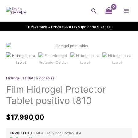
Ir
Buscar
al
contenido
-10%
xTransf •
ENVIO GRATIS
superando $33.000
Hidrogel
,
Tablets y consolas
Film Hidrogel Protector
Tablet positivo t810
$
17.990,00
ENVIO FLEX ⚡
: CABA - 1er y 2do Cordón GBA