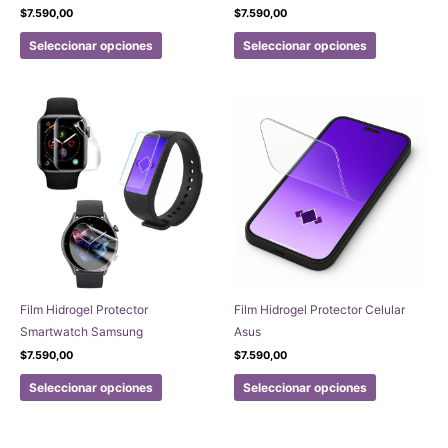
$
7.590,00
$
7.590,00
Este
Este
Seleccionar opciones
Seleccionar opciones
producto
producto
tiene
tiene
múltiples
múltiples
variantes.
variantes.
Las
Las
opciones
opciones
se
se
pueden
pueden
elegir
elegir
en
en
la
la
página
página
Film Hidrogel Protector
Film Hidrogel Protector Celular
de
de
Smartwatch Samsung
Asus
producto
producto
$
7.590,00
$
7.590,00
Este
Este
Seleccionar opciones
Seleccionar opciones
producto
producto
tiene
tiene
múltiples
múltiples