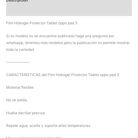
Descripción
3
cantidad
Valoraciones (0)
Film Hidrogel Protector Tablet oppo pad 3
Si su modelo no se encuentra publicado haga una pregunta por
whatsapp, tenemos más modelos pero la publicación no permite mostrar
toda la variedad
——————-
CARACTERISTICAS del Film Hidrogel Protector Tablet oppo pad 3
Material flexible
No se astilla
Huella dactilar precisa
Repele agua, aceite y soporta altas temperaturas