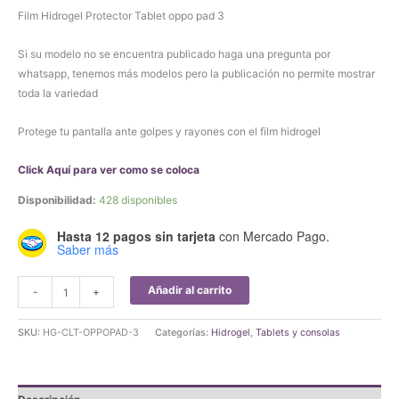
Film Hidrogel Protector Tablet oppo pad 3
Si su modelo no se encuentra publicado haga una pregunta por
whatsapp, tenemos más modelos pero la publicación no permite mostrar
toda la variedad
Protege tu pantalla ante golpes y rayones con el film hidrogel
Click Aquí para ver como se coloca
Disponibilidad:
428 disponibles
Hasta 12 pagos sin tarjeta
con Mercado Pago.
Saber más
Film
Añadir al carrito
-
+
Hidrogel
Protector
SKU:
HG-CLT-OPPOPAD-3
Categorías:
Hidrogel
,
Tablets y consolas
Tablet
oppo
pad