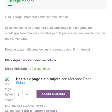
Te llega mañana
Film Hidrogel Protector Tablet lenovo tab plus
Si su modelo no se encuentra publicado haga una pregunta por
whatsapp, tenemos más modelos pero la publicación no permite mostrar
toda la variedad
Protege tu pantalla ante golpes y rayones con el film hidrogel
Click Aquí para ver como se coloca
Disponibilidad:
429 disponibles
Hasta 12 pagos sin tarjeta
con Mercado Pago.
Saber más
Film
Añadir al carrito
-
+
Hidrogel
Protector
SKU:
HG-CLT-LENOVOTAB-PLUS
Tablet
Categorías:
Hidrogel
,
Tablets y consolas