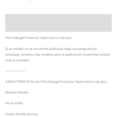
lenovo
tab
plus
Descripción
cantidad
Valoraciones (0)
Film Hidrogel Protector Tablet lenovo tab plus
Si su modelo no se encuentra publicado haga una pregunta por
whatsapp, tenemos más modelos pero la publicación no permite mostrar
toda la variedad
——————-
CARACTERISTICAS del Film Hidrogel Protector Tablet lenovo tab plus
Material flexible
No se astilla
Huella dactilar precisa