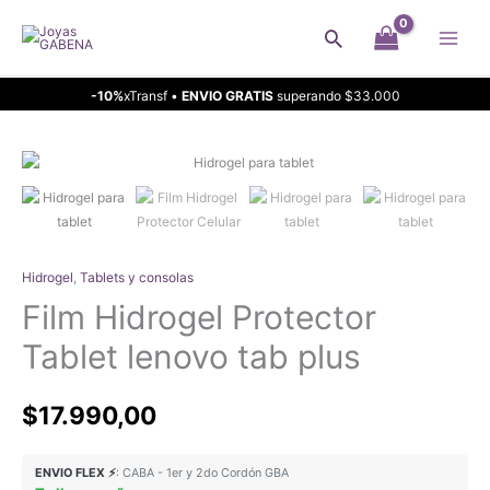
Ir
Buscar
al
contenido
-10%
xTransf •
ENVIO GRATIS
superando $33.000
Hidrogel
,
Tablets y consolas
Film Hidrogel Protector
Tablet lenovo tab plus
$
17.990,00
ENVIO FLEX ⚡
: CABA - 1er y 2do Cordón GBA