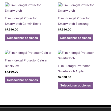
Film Hidrogel Protector
Film Hidrogel Protector
Smartwatch Garmin Resto
Smartwatch Samsung
$
7.590,00
$
7.590,00
Este
Este
Seleccionar opciones
Seleccionar opciones
producto
producto
tiene
tiene
múltiples
múltiples
variantes.
variantes.
Film Hidrogel Protector Celular
Las
Las
Blackview
Film Hidrogel Protector
opciones
opciones
Smartwatch Apple
$
7.590,00
se
se
Este
$
7.590,00
pueden
pueden
Seleccionar opciones
producto
Este
elegir
elegir
Seleccionar opciones
tiene
producto
en
en
múltiples
tiene
la
la
variantes.
múltiples
página
página
Las
variantes.
de
de
opciones
Las