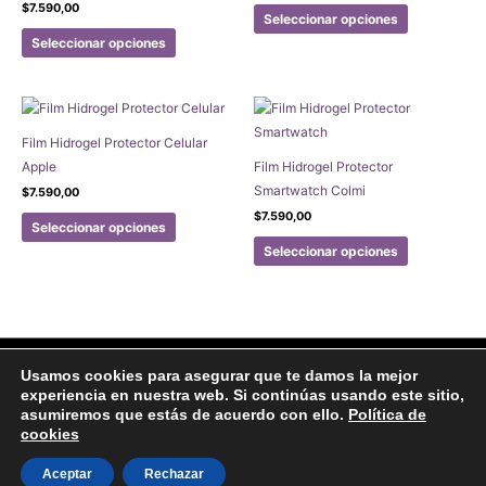
Este
$
7.590,00
Seleccionar opciones
Este
producto
Seleccionar opciones
producto
tiene
tiene
múltiples
múltiples
variantes.
variantes.
Las
Film Hidrogel Protector Celular
Las
opciones
Apple
Film Hidrogel Protector
opciones
se
Smartwatch Colmi
$
7.590,00
se
pueden
Este
$
7.590,00
pueden
elegir
Seleccionar opciones
producto
Este
elegir
en
Seleccionar opciones
tiene
producto
en
la
múltiples
tiene
la
página
variantes.
múltiples
página
de
Las
variantes.
de
producto
opciones
Las
producto
Facebook
Instagram
Usamos cookies para asegurar que te damos la mejor
se
opciones
experiencia en nuestra web. Si continúas usando este sitio,
Aviso legal
Politicas de Privacidad
Politica de Cookies
pueden
se
asumiremos que estás de acuerdo con ello.
Política de
Formulario de arrepentimiento
elegir
pueden
cookies
en
elegir
Copyright © 2020 Joyas Gabena
Aceptar
Rechazar
la
en