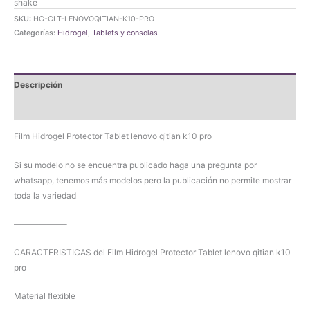
Protector
SKU:
HG-CLT-LENOVOQITIAN-K10-PRO
Tablet
Categorías:
Hidrogel
,
Tablets y consolas
lenovo
qitian
k10
Descripción
pro
cantidad
Valoraciones (0)
Film Hidrogel Protector Tablet lenovo qitian k10 pro
Si su modelo no se encuentra publicado haga una pregunta por
whatsapp, tenemos más modelos pero la publicación no permite mostrar
toda la variedad
——————-
CARACTERISTICAS del Film Hidrogel Protector Tablet lenovo qitian k10
pro
Material flexible