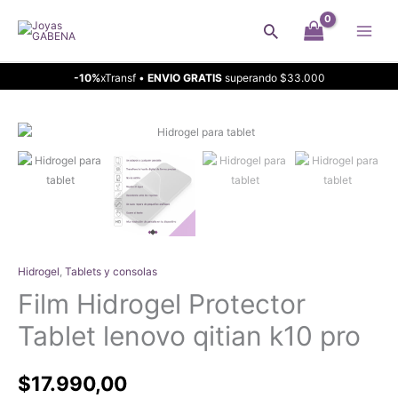
Ir
Buscar
al
contenido
-10%
xTransf •
ENVIO GRATIS
superando $33.000
Hidrogel
,
Tablets y consolas
Film Hidrogel Protector
Tablet lenovo qitian k10 pro
$
17.990,00