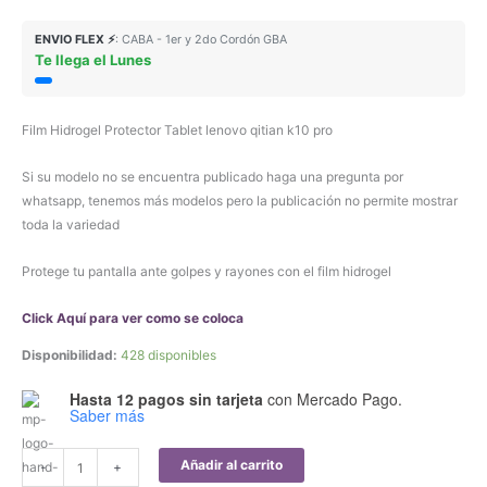
ENVIO FLEX ⚡
: CABA - 1er y 2do Cordón GBA
Te llega el Lunes
Film Hidrogel Protector Tablet lenovo qitian k10 pro
Si su modelo no se encuentra publicado haga una pregunta por
whatsapp, tenemos más modelos pero la publicación no permite mostrar
toda la variedad
Protege tu pantalla ante golpes y rayones con el film hidrogel
Click Aquí para ver como se coloca
Disponibilidad:
428 disponibles
Hasta 12 pagos sin tarjeta
con Mercado Pago.
Saber más
Film
Añadir al carrito
-
+
Hidrogel