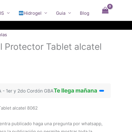
OS
Hidrogel
Guia
Blog
olas
l Protector Tablet alcatel
Te llega mañana
A - 1er y 2do Cordón GBA
Tablet alcatel 8062
entra publicado haga una pregunta por whatsapp,
o la publicación no permite mostrar toda la