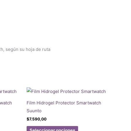
2h, según su hoja de ruta
twatch
Film Hidrogel Protector Smartwatch
Suunto
$
7.590,00
Este
Seleccionar opciones