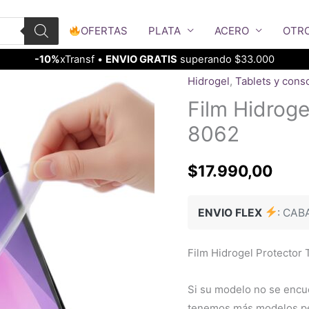
OFERTAS
PLATA
ACERO
OTR
-10%
xTransf •
ENVIO GRATIS
superando $33.000
Hidrogel
,
Tablets y cons
Film Hidroge
8062
$
17.990,00
ENVIO FLEX
: CAB
Film Hidrogel Protector 
Si su modelo no se encu
tenemos más modelos per