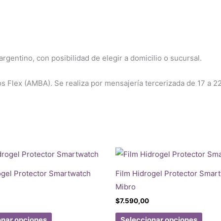
rgentino, con posibilidad de elegir a domicilio o sucursal.
os Flex (AMBA). Se realiza por mensajería tercerizada de 17 a 2
ogel Protector Smartwatch
Film Hidrogel Protector Smar
Mibro
$
7.590,00
Este
Este
onar opciones
Seleccionar opciones