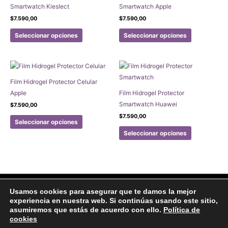
Smartwatch Kieslect
Smartwatch Apple
$
7.590,00
$
7.590,00
Este
Este
Seleccionar opciones
Seleccionar opciones
producto
producto
tiene
tiene
múltiples
múltiples
variantes.
variantes.
Film Hidrogel Protector Celular
Las
Las
Apple
Film Hidrogel Protector
opciones
opciones
Smartwatch Huawei
$
7.590,00
se
se
Este
$
7.590,00
pueden
pueden
Seleccionar opciones
producto
Este
elegir
elegir
Seleccionar opciones
tiene
producto
en
en
múltiples
tiene
la
la
variantes.
múltiples
página
página
Las
variantes.
de
de
opciones
Las
producto
producto
Facebook
Instagram
Usamos cookies para asegurar que te damos la mejor
se
opciones
experiencia en nuestra web. Si continúas usando este sitio,
Aviso legal
Politicas de Privacidad
Politica de Cookies
pueden
se
asumiremos que estás de acuerdo con ello.
Política de
Formulario de arrepentimiento
elegir
pueden
cookies