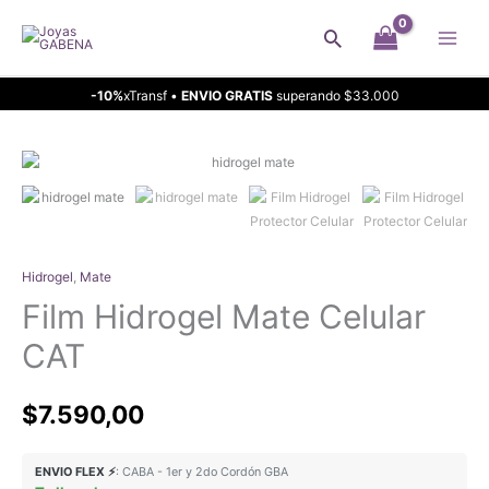
Ir
Buscar
al
contenido
-10%
xTransf •
ENVIO GRATIS
superando $33.000
Hidrogel
,
Mate
Film Hidrogel Mate Celular
CAT
$
7.590,00
ENVIO FLEX ⚡
: CABA - 1er y 2do Cordón GBA