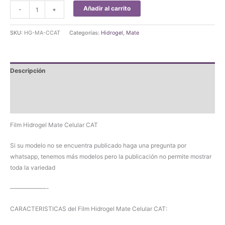
Film
Añadir al carrito
-
+
Hidrogel
Mate
SKU:
HG-MA-CCAT
Categorías:
Hidrogel
,
Mate
Celular
CAT
cantidad
Descripción
Información adicional
Valoraciones (0)
Film Hidrogel Mate Celular CAT
Si su modelo no se encuentra publicado haga una pregunta por
whatsapp, tenemos más modelos pero la publicación no permite mostrar
toda la variedad
——————-
CARACTERISTICAS del Film Hidrogel Mate Celular CAT: