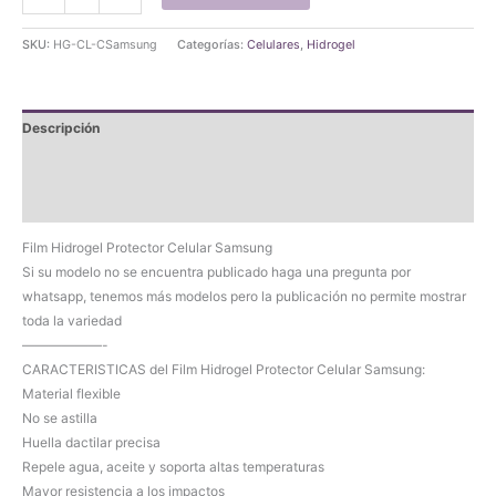
Hidrogel
Protector
SKU:
HG-CL-CSamsung
Categorías:
Celulares
,
Hidrogel
Celular
Samsung
(Pag
Descripción
1)
cantidad
Información adicional
Valoraciones (0)
Film Hidrogel Protector Celular Samsung
Si su modelo no se encuentra publicado haga una pregunta por
whatsapp, tenemos más modelos pero la publicación no permite mostrar
toda la variedad
——————-
CARACTERISTICAS del Film Hidrogel Protector Celular Samsung:
Material flexible
No se astilla
Huella dactilar precisa
Repele agua, aceite y soporta altas temperaturas
Mayor resistencia a los impactos