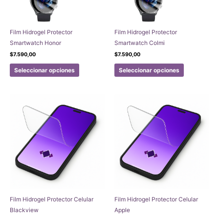
Film Hidrogel Protector
Film Hidrogel Protector
Smartwatch Honor
Smartwatch Colmi
$
7.590,00
$
7.590,00
Este
Este
Seleccionar opciones
Seleccionar opciones
producto
producto
tiene
tiene
múltiples
múltiples
variantes.
variantes.
Las
Las
opciones
opciones
se
se
pueden
pueden
elegir
elegir
en
en
la
la
página
página
Film Hidrogel Protector Celular
Film Hidrogel Protector Celular
de
de
Blackview
Apple
producto
producto