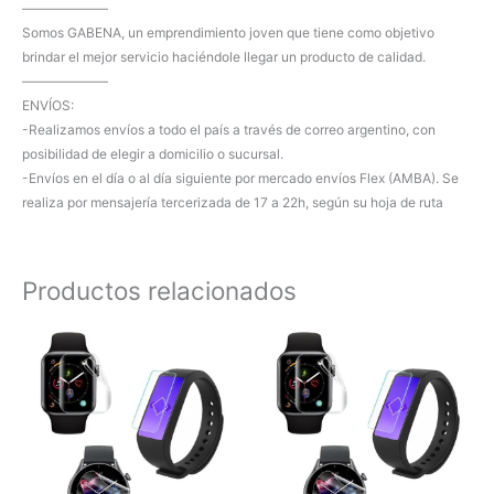
——————–
Somos GABENA, un emprendimiento joven que tiene como objetivo
brindar el mejor servicio haciéndole llegar un producto de calidad.
——————–
ENVÍOS:
-Realizamos envíos a todo el país a través de correo argentino, con
posibilidad de elegir a domicilio o sucursal.
-Envíos en el día o al día siguiente por mercado envíos Flex (AMBA). Se
realiza por mensajería tercerizada de 17 a 22h, según su hoja de ruta
Productos relacionados