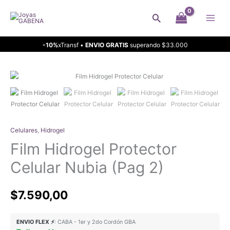
Ir
Buscar
al
contenido
-10%
xTransf •
ENVIO GRATIS
superando $33.000
Celulares
,
Hidrogel
Film Hidrogel Protector
Celular Nubia (Pag 2)
$
7.590,00
ENVIO FLEX ⚡
: CABA - 1er y 2do Cordón GBA