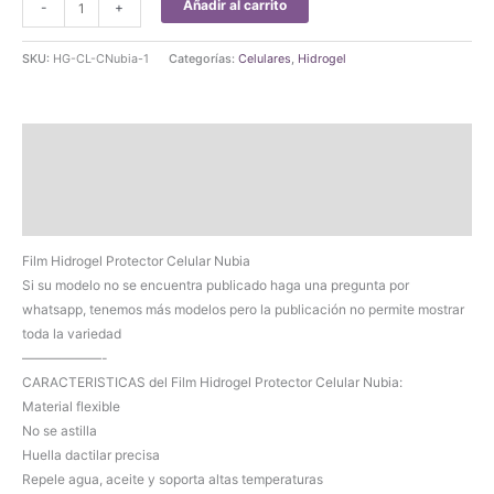
Añadir al carrito
-
+
Hidrogel
Protector
SKU:
HG-CL-CNubia-1
Categorías:
Celulares
,
Hidrogel
Celular
Nubia
(Pag
Descripción
2)
cantidad
Información adicional
Valoraciones (0)
Film Hidrogel Protector Celular Nubia
Si su modelo no se encuentra publicado haga una pregunta por
whatsapp, tenemos más modelos pero la publicación no permite mostrar
toda la variedad
——————-
CARACTERISTICAS del Film Hidrogel Protector Celular Nubia:
Material flexible
No se astilla
Huella dactilar precisa
Repele agua, aceite y soporta altas temperaturas