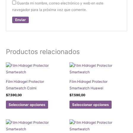
Guarda mi nombre, correo electrónico y web en este
navegador para la próxima vez que comente.
Productos relacionados
Film Hidrogel Protector
Film Hidrogel Protector
Smartwatch Colmi
Smartwatch Huawei
$
7.590,00
$
7.590,00
Este
Este
Seleccionar opciones
Seleccionar opciones
producto
producto
tiene
tiene
múltiples
múltiples
variantes.
variantes.