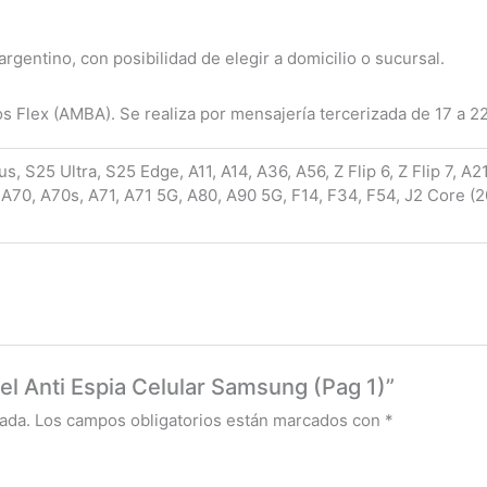
rgentino, con posibilidad de elegir a domicilio o sucursal.
os Flex (AMBA). Se realiza por mensajería tercerizada de 17 a 2
, S25 Ultra, S25 Edge, A11, A14, A36, A56, Z Flip 6, Z Flip 7, A
 A70, A70s, A71, A71 5G, A80, A90 5G, F14, F34, F54, J2 Core (
gel Anti Espia Celular Samsung (Pag 1)”
ada.
Los campos obligatorios están marcados con
*