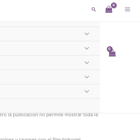
Buscar
l Anti Espia Celular
g 1)
a Celular Samsung
entra publicado haga una pregunta por whatsapp,
o la publicación no permite mostrar toda la
golpes y rayones con el film hidrogel