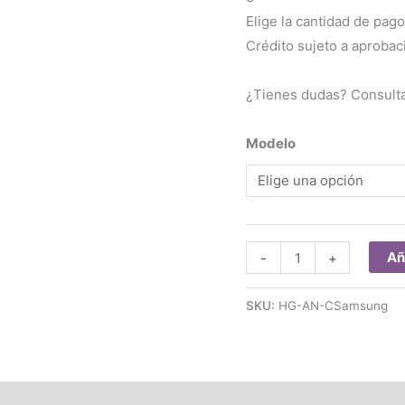
Elige la cantidad de pago
Crédito sujeto a aprobac
¿Tienes dudas? Consult
Modelo
Film
Añ
-
+
Hidrogel
Anti
SKU:
HG-AN-CSamsung
Espia
Celular
Samsung
(Pag
(0)