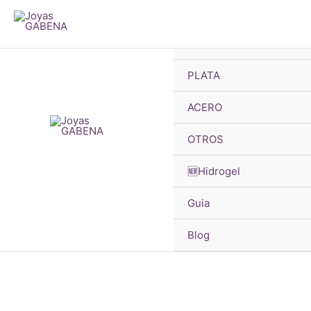
B
Ir
d
pr
al
🔥OFERTAS
contenido
PLATA
ACERO
OTROS
🆕Hidrogel
Guia
Blog