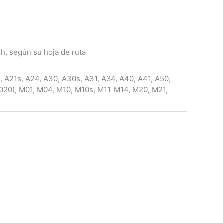
2h, según su hoja de ruta
21, A21s, A24, A30, A30s, A31, A34, A40, A41, A50,
2020), M01, M04, M10, M10s, M11, M14, M20, M21,