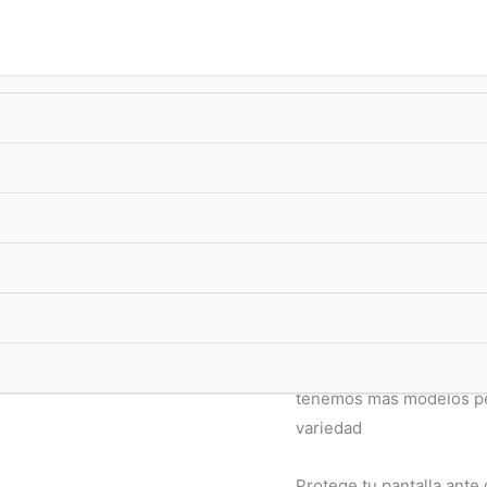
úsqueda
e
oductos
-10%
xTransf •
ENVIO GRATIS
superando $33.000
Anti Espia
,
Hidrogel
Film Hidroge
Samsung (Pa
$
13.490,00
Film Hidrogel Anti Espi
Si su modelo no se encu
tenemos más modelos per
variedad
Protege tu pantalla ante 