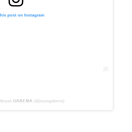
this post on Instagram
#joyas 𝗚𝗔𝗕𝗘𝗡𝗔 (@joyasgabena)