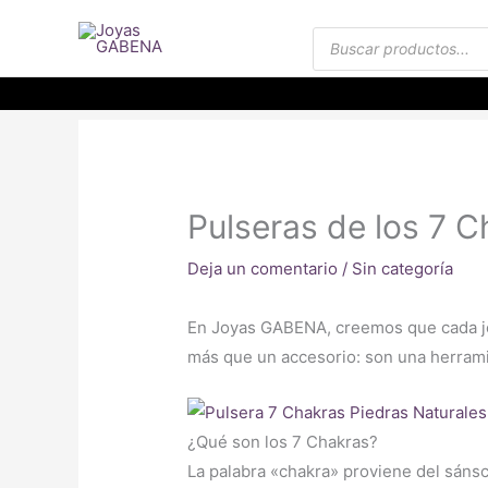
Ir
Búsqueda
al
de
productos
contenido
Pulseras de los 7 
Deja un comentario
/
Sin categoría
En Joyas GABENA, creemos que cada joy
más que un accesorio: son una herramie
¿Qué son los 7 Chakras?
La palabra «chakra» proviene del sánscr