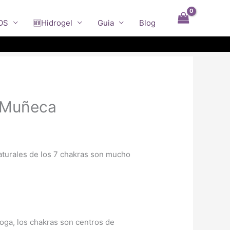
OS
🆕Hidrogel
Guia
Blog
u Muñeca
aturales de los 7 chakras son mucho
 yoga, los chakras son centros de