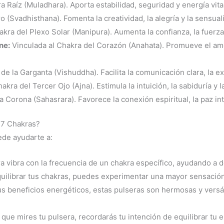
 Raíz (Muladhara). Aporta estabilidad, seguridad y energía vital
 (Svadhisthana). Fomenta la creatividad, la alegría y la sensual
ra del Plexo Solar (Manipura). Aumenta la confianza, la fuerza
ne:
Vinculada al Chakra del Corazón (Anahata). Promueve el amo
e la Garganta (Vishuddha). Facilita la comunicación clara, la ex
kra del Tercer Ojo (Ajna). Estimula la intuición, la sabiduría y l
Corona (Sahasrara). Favorece la conexión espiritual, la paz inte
 7 Chakras?
ede ayudarte a:
 vibra con la frecuencia de un chakra específico, ayudando a d
uilibrar tus chakras, puedes experimentar una mayor sensación 
 beneficios energéticos, estas pulseras son hermosas y versá
que mires tu pulsera, recordarás tu intención de equilibrar tu e