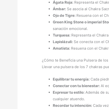
Ágata Roja:
Representa el Chakra
Ámbar:
Se asocia al Chakra Sacro
Ojo de Tigre:
Resuena con el Chak
Green King Stone o imperial Sto
sanación emocional.
Turquesa:
Representa el Chakra d
Lapislázuli:
Se conecta con el Cha
Amatista:
Resuena con el Chakra 
¿Cómo te Beneficia una Pulsera de los
Llevar una pulsera de los 7 chakras pu
Equilibrar tu energía:
Cada piedra
Conectar con tu bienestar:
Al eq
Expresar tu estilo:
Además de sus
cualquier atuendo.
Recordar tu intención:
Cada vez 