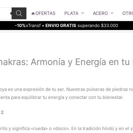
🔥OFERTAS
PLATA
ACERO
OTR
-10%
xTransf •
ENVIO GRATIS
superando $33.000
Chakras: Armonía y Energía en t
a es una expresión de tu ser. Nuestras pulseras de piedras n
nta para equilibrar tu energía y conectar con tu bienestar.
ito y significa «rueda» o «disco». En la tradición hindú y en el