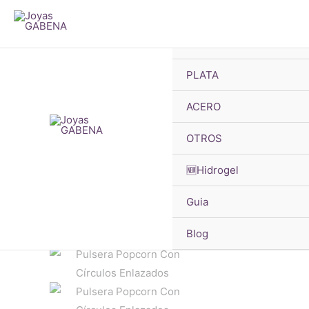
B
Ir
d
pr
al
🔥OFERTAS
contenido
PLATA
ACERO
OTROS
🆕Hidrogel
Guia
Blog