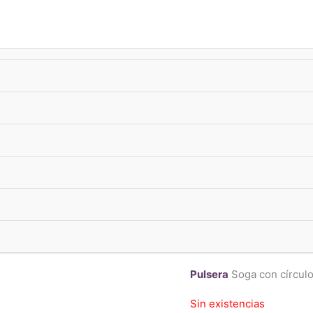
úsqueda
e
oductos
-10%
xTransf •
ENVIO GRATIS
superando $33.000
Pulseras
,
Pulseras flexib
Pulsera Sog
Plata 925
$
64.590,00
ENVIO FLEX ⚡
: CABA
gratis
Pulsera
Soga con círculo
Sin existencias