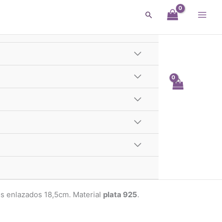
Buscar
ENVIO GRATIS
les
a Con Circulos Enlazados
Te llega el Lunes
 - 1er y 2do Cordón GBA
s enlazados 18,5cm. Material
plata 925
.