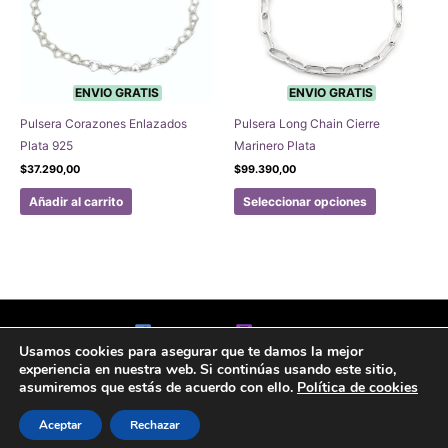
ENVIO GRATIS
ENVIO GRATIS
Pulsera Corazones Enlazados
Pulsera Long Chain Cierre
Plata 925
Marinero Plata
$
37.290,00
$
99.390,00
Este
Añadir al carrito
Seleccionar opciones
producto
tiene
múltiples
variantes.
Las
opciones
Facebook
Instagram
se
Usamos cookies para asegurar que te damos la mejor
Aviso legal
Politicas de Privacidad
Politica de Cookies
experiencia en nuestra web. Si continúas usando este sitio,
pueden
Formulario de arrepentimiento
asumiremos que estás de acuerdo con ello.
Política de cookies
elegir
en
Copyright © 2020 Joyas Gabena
Aceptar
Rechazar
la