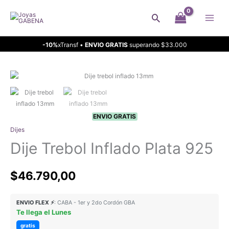
Ir
Buscar
al
contenido
-10%
xTransf •
ENVIO GRATIS
superando $33.000
ENVIO GRATIS
Dijes
Dije Trebol Inflado Plata 925
$
46.790,00
ENVIO FLEX ⚡
: CABA - 1er y 2do Cordón GBA
Te llega el Lunes
gratis