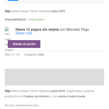
Dije
trebol inflado 13mm. Material
plata 925
.
Disponibilidad:
1 disponibles
Hasta 12 pagos sin tarjeta
con Mercado Pago.
Saber más
Dije
Añadir al carrito
Trebol
Inflado
SKU:
DI-115
Categoría:
Dijes
Plata
925
cantidad
Descripción
Valoraciones (0)
Dije
trebol inflado 13mm. Material
plata 925
. Pagá todos nuestros
productos en
Cuotas sin interés
y con
envío a todo el país
No hay valoraciones aún.