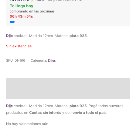
ENVIO FLEX
: CABA - 1er y 2do Cordón GBA
Te llega hoy
comprando en las próximas
06h 43m 53s
Dije
cocktail. Medida 12mm. Material
plata 925
.
Sin existencias
SKU:
DI-166
Categoría:
Dijes
Descripción
Valoraciones (0)
Dije
cocktail. Medida 12mm. Material
plata 925
. Pagá todos nuestros
productos en
Cuotas sin interés
y con
envío a todo el país
No hay valoraciones aún.