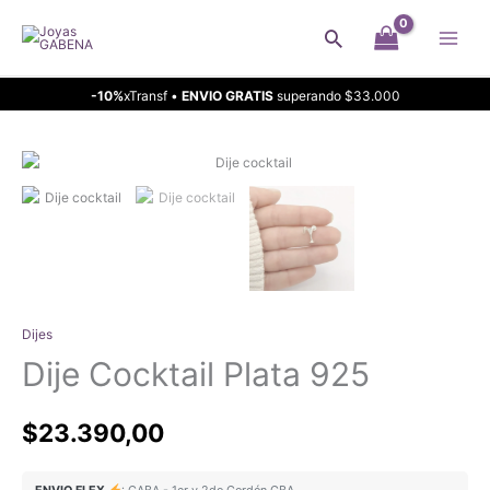
Ir
Buscar
al
contenido
-10%
xTransf •
ENVIO GRATIS
superando $33.000
Dijes
Dije Cocktail Plata 925
$
23.390,00