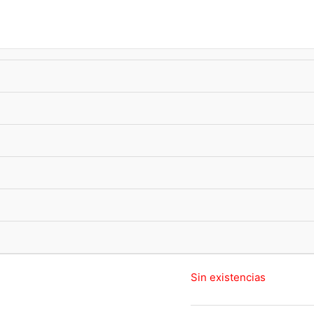
úsqueda
e
roductos
-10%
xTransf •
ENVIO GRATIS
superando $33.000
Dijes
Dije Clave d
$
13.490,00
ENVIO FLEX ⚡
: CABA
comprando en las p
Dije
clave de sol. Medid
Sin existencias