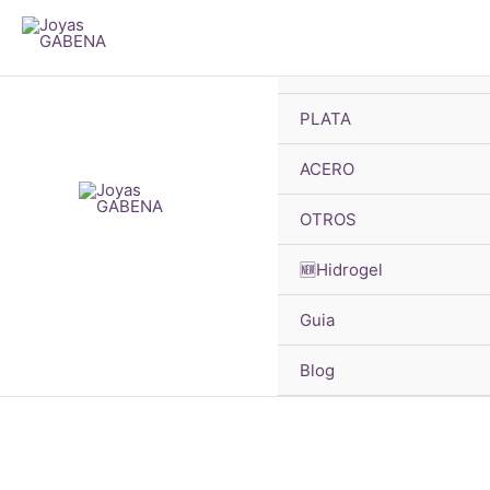
B
Ir
d
p
al
🔥OFERTAS
contenido
PLATA
ACERO
OTROS
🆕Hidrogel
Guia
Blog