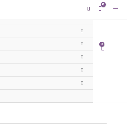
Buscar
e Sol Plata 925
Te llega hoy
 - 1er y 2do Cordón GBA
róximas
09h 22m 29s
a 12mm. Material
plata 925
.