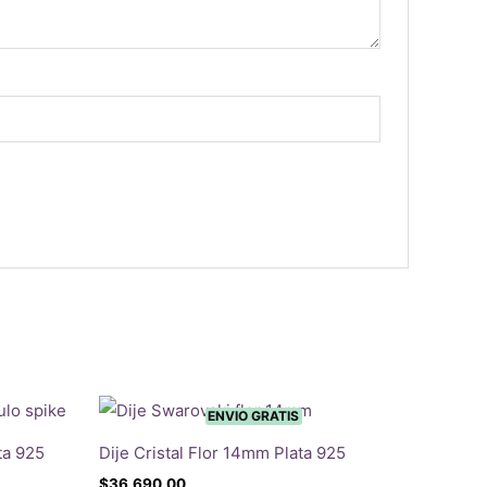
ENVIO GRATIS
ta 925
Dije Cristal Flor 14mm Plata 925
$
36.690,00