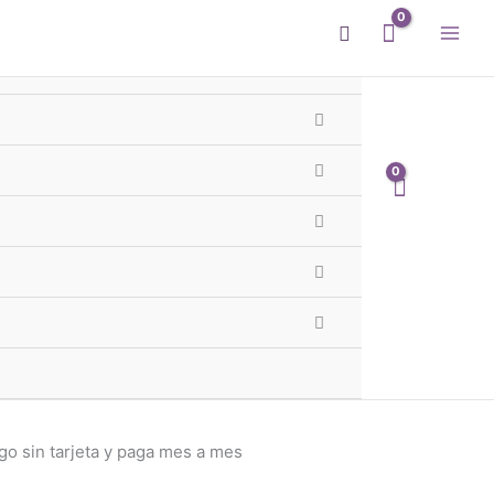
Buscar
 Gota 38mm Plata 925
ota grande de 3,8cm. Confeccionados con cristales
rial
plata 925. NO incluye cadena
ta
con Mercado Pago.
Saber más
 sin tarjeta y paga mes a mes