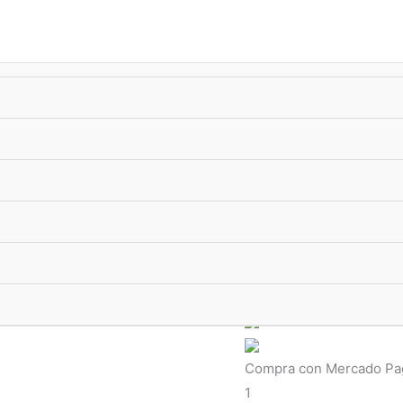
úsqueda
e
roductos
-10%
xTransf •
ENVIO GRATIS
superando $33.000
Dijes Cristales
Dije Cristal
Dije Cristal
Gota 38mm. G
de primera calidad. Mate
Hasta 12 pagos sin tarje
Compra con Mercado Pago
1