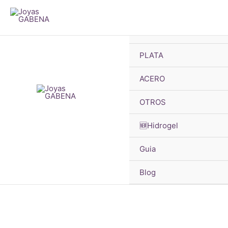
B
Ir
d
p
al
🔥OFERTAS
contenido
PLATA
ACERO
OTROS
🆕Hidrogel
Guia
Blog