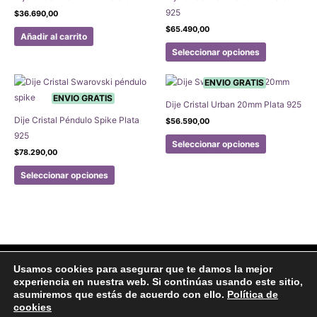
pueden
pueden
925
$
36.690,00
elegir
elegir
$
65.490,00
en
en
Añadir al carrito
Este
la
la
Seleccionar opciones
producto
página
página
tiene
de
de
ENVIO GRATIS
múltiples
producto
producto
ENVIO GRATIS
Dije Cristal Urban 20mm Plata 925
variantes.
Dije Cristal Péndulo Spike Plata
$
56.590,00
Las
925
Este
opciones
Seleccionar opciones
producto
$
78.290,00
se
Este
tiene
pueden
Seleccionar opciones
producto
múltiples
elegir
tiene
variantes.
en
múltiples
Las
la
variantes.
opciones
página
Las
se
de
opciones
pueden
producto
Facebook
Instagram
Usamos cookies para asegurar que te damos la mejor
se
elegir
experiencia en nuestra web. Si continúas usando este sitio,
Aviso legal
Politicas de Privacidad
Politica de Cookies
pueden
en
asumiremos que estás de acuerdo con ello.
Política de
Formulario de arrepentimiento
cookies
elegir
la