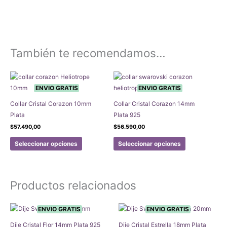
También te recomendamos…
ENVIO GRATIS
ENVIO GRATIS
Collar Cristal Corazon 10mm
Collar Cristal Corazon 14mm
Plata
Plata 925
$
57.490,00
$
56.590,00
Este
Este
Seleccionar opciones
Seleccionar opciones
producto
producto
tiene
tiene
múltiples
múltiples
Productos relacionados
variantes.
variantes.
Las
Las
opciones
opciones
ENVIO GRATIS
ENVIO GRATIS
se
se
Dije Cristal Flor 14mm Plata 925
Dije Cristal Estrella 18mm Plata