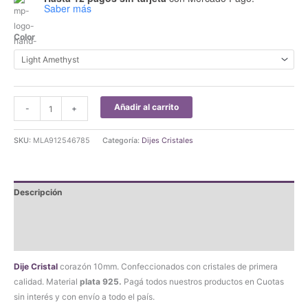
Saber más
Color
Dije
Añadir al carrito
-
+
Cristal
Corazon
SKU:
MLA912546785
Categoría:
Dijes Cristales
10mm
Plata
925
Descripción
cantidad
Información adicional
Valoraciones (4)
Dije Cristal
corazón 10mm. Confeccionados con cristales de primera
calidad. Material
plata 925.
Pagá todos nuestros productos en Cuotas
sin interés y con envío a todo el país.