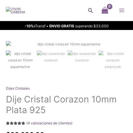
Ir
Buscar
al
contenido
-10%
xTransf •
ENVIO GRATIS
superando $33.000
Dijes Cristales
Dije Cristal Corazon 10mm
Plata 925
(
4
valoraciones de clientes)
Valorado con
4
5.00
de 5 en