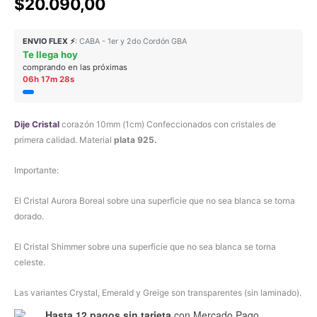
$
20.090,00
base a
valoraciones
de clientes
ENVIO FLEX ⚡
: CABA - 1er y 2do Cordón GBA
Te llega hoy
comprando en las próximas
06h 17m 28s
Dije Cristal
corazón 10mm (1cm) Confeccionados con cristales de
primera calidad. Material
plata 925.
Importante:
El Cristal Aurora Boreal sobre una superficie que no sea blanca se torna
dorado.
El Cristal Shimmer sobre una superficie que no sea blanca se torna
celeste.
Las variantes Crystal, Emerald y Greige son transparentes (sin laminado).
Hasta 12 pagos sin tarjeta
con Mercado Pago.