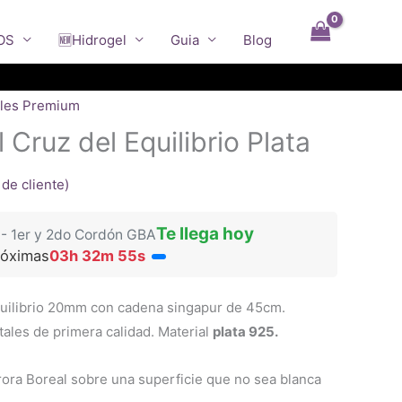
OS
🆕Hidrogel
Guia
Blog
ales Premium
l Cruz del Equilibrio Plata
de cliente)
Te llega hoy
 - 1er y 2do Cordón GBA
róximas
03h 32m 55s
quilibrio 20mm con cadena singapur de 45cm.
ales de primera calidad. Material
plata 925.
urora Boreal sobre una superficie que no sea blanca