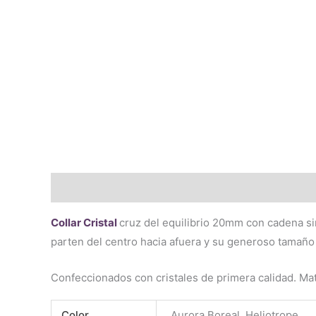
Descripción
Información adicional
Valoraciones 
Collar Cristal
cruz del equilibrio 20mm con cadena si
parten del centro hacia afuera y su generoso tamaño 
Confeccionados con cristales de primera calidad. Ma
Color
Aurora Boreal, Heliotrope