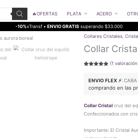
🔥OFERTAS
PLATA
ACERO
OTR
-10%
xTransf •
ENVIO GRATIS
superando $33.000
Collares Cristales
,
Crist
Collar Crista
(
1
valoración 
Valorado
1
con
5.00
de
5 en base a
ENVIO FLEX ⚡
: CABA
valoración
comprando en las p
de un cliente
Collar Cristal
cruz del e
Confeccionados con crist
Importante: El Cristal A