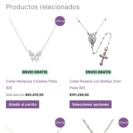
Productos relacionados
¡Oferta!
ENVIO GRATIS
ENVIO GRATIS
Collar Mariposa Cristales Plata
Collar Rosario con Bolitas 2mm
925
Plata 925
El
El
$
98.390,00
$
93.470,50
$
151.290,00
precio
precio
Este
original
actual
Añadir al carrito
Seleccionar opciones
era:
es:
producto
$98.390,00.
$93.470,50.
tiene
múltiples
¡Oferta!
¡Oferta!
variantes.