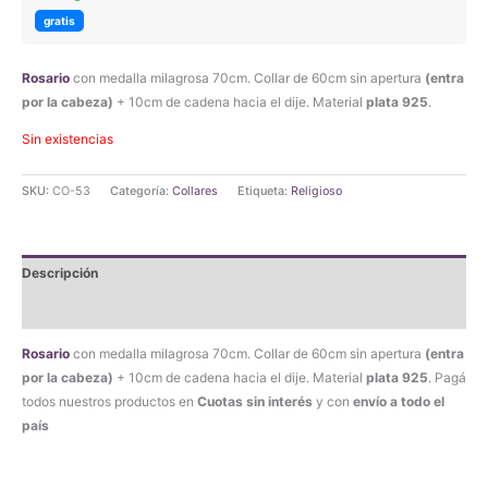
original
actual
gratis
era:
es:
Rosario
con medalla milagrosa 70cm. Collar de 60cm sin apertura
(entra
$110.490,00.
$104.965,50.
por la cabeza)
+ 10cm de cadena hacia el dije. Material
plata 925
.
Sin existencias
SKU:
CO-53
Categoría:
Collares
Etiqueta:
Religioso
Descripción
Valoraciones (0)
Rosario
con medalla milagrosa 70cm. Collar de 60cm sin apertura
(entra
por la cabeza)
+ 10cm de cadena hacia el dije. Material
plata 925
. Pagá
todos nuestros productos en
Cuotas sin interés
y con
envío a todo el
país