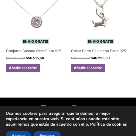
Las
opciones
se
pueden
elegir
en
la
ENVIO GRATIS
ENVIO GRATIS
página
Conjunto Susano 8mm Plata 925
Collar Perro Salchicha Plata 925
de
El
El
El
El
$
59.490,00
$
56.515,50
$
48.690,00
$
46.255,50
producto
precio
precio
precio
precio
original
actual
original
actual
Añadir al carrito
Añadir al carrito
era:
es:
era:
es:
$59.490,00.
$56.515,50.
$48.690,00.
$46.255,50.
Facebook
Instagram
Usamos cookies para asegurar que te damos la mejor
Aviso legal
Politicas de Privacidad
Politica de Cookies
experiencia en nuestra web. Si continúas usando este sitio,
Formulario de arrepentimiento
asumiremos que estás de acuerdo con ello.
Política de cookies
Copyright © 2020 Joyas Gabena
Aceptar
Rechazar