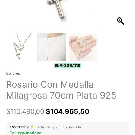
ENVIO GRATIS
Collares
Rosario Con Medalla
Milagrosa 70cm Plata 925
El
El
$
110.490,00
$
104.965,50
precio
precio
ENVIO FLEX
: CABA - 1er y 2do Cordón GBA
Te llega mañana