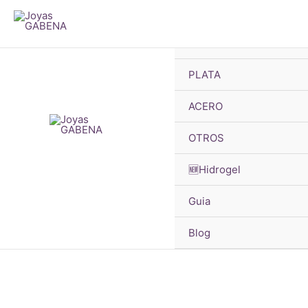
B
Ir
d
p
al
🔥OFERTAS
contenido
PLATA
¡Oferta!
ACERO
OTROS
🆕Hidrogel
Guia
Blog