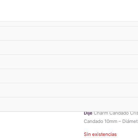
úsqueda
e
roductos
-10%
xTransf •
ENVIO GRATIS
superando $33.000
Charms y Pulseras
Dije Charm 
925
$
21.390,00
ENVIO FLEX ⚡
: CABA
Dije
Charm Candado Crista
Candado 10mm – Diámetr
Sin existencias