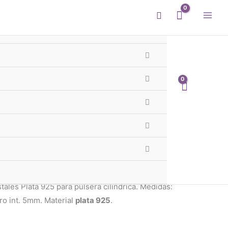
Buscar
Candado Cristales Plata
Te llega el Lunes
 - 1er y 2do Cordón GBA
les Plata 925 para pulsera cilíndrica. Medidas:
o int. 5mm. Material
plata 925
.