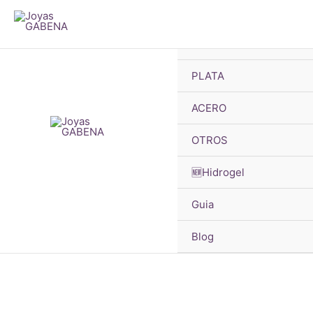
B
Ir
d
p
al
🔥OFERTAS
contenido
PLATA
ACERO
OTROS
🆕Hidrogel
Guia
Blog