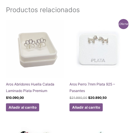
Productos relacionados
¡Oferta!
Aros Abridores Huella Calada
Aros Perro 7mm Plata 925 –
Laminado Plata Premium
Pasantes
El
El
$
10.090,00
$
21.990,00
$
20.890,50
precio
precio
original
actual
Añadir al carrito
Añadir al carrito
era:
es:
$21.990,00.
$20.890,50.