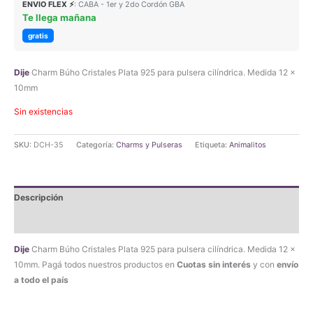
ENVIO FLEX ⚡
: CABA - 1er y 2do Cordón GBA
Te llega mañana
gratis
Dije
Charm Búho Cristales Plata 925 para pulsera cilíndrica. Medida 12 x
10mm
Sin existencias
SKU:
DCH-35
Categoría:
Charms y Pulseras
Etiqueta:
Animalitos
Descripción
Valoraciones (0)
Dije
Charm Búho Cristales Plata 925 para pulsera cilíndrica. Medida 12 x
10mm. Pagá todos nuestros productos en
Cuotas sin interés
y con
envío
a todo el país