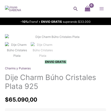
Ir
Buscar
al
contenido
-10%
xTransf •
ENVIO GRATIS
superando $33.000
ENVIO GRATIS
Charms y Pulseras
Dije Charm Búho Cristales
Plata 925
$
65.090,00