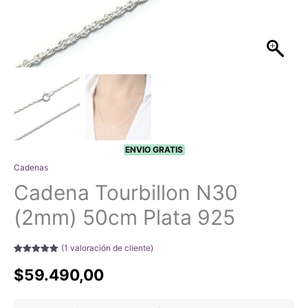
ENVIO GRATIS
Cadenas
Cadena Tourbillon N30
(2mm) 50cm Plata 925
(
1
valoración de cliente)
Valorado con
1
5.00
de 5 en
$
59.490,00
base a
valoración de
un cliente