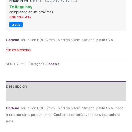
ENVIO FLEX ⚡
: CABA - 1er y 2do Cordón GBA
Te llega hoy
comprando en las próximas
09h 13m 41s
gratis
Cadena
Tourbillon N30 (2mm). Medida 50cm. Material
plata 925
.
Sin existencias
SKU:
CA-32
Categoría:
Cadenas
Descripción
Valoraciones (1)
Cadena
Tourbillon N30 (2mm). Medida 50cm. Material
plata 925
. Pagá
todos nuestros productos en
Cuotas sin interés
y con
envío a todo el
país