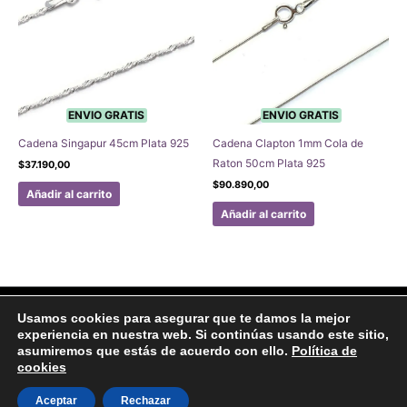
ENVIO GRATIS
ENVIO GRATIS
Cadena Singapur 45cm Plata 925
Cadena Clapton 1mm Cola de
Raton 50cm Plata 925
$
37.190,00
$
90.890,00
Añadir al carrito
Añadir al carrito
Facebook
Instagram
Usamos cookies para asegurar que te damos la mejor
experiencia en nuestra web. Si continúas usando este sitio,
Aviso legal
Politicas de Privacidad
Politica de Cookies
asumiremos que estás de acuerdo con ello.
Política de
Formulario de arrepentimiento
cookies
Copyright © 2020 Joyas Gabena
Aceptar
Rechazar