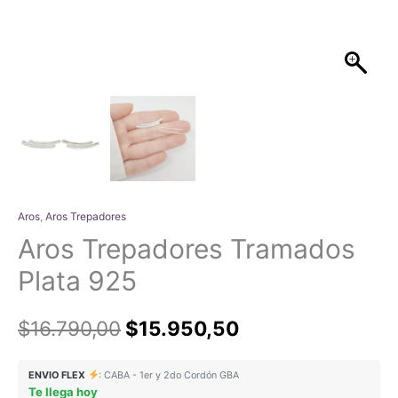
Aros
,
Aros Trepadores
Aros Trepadores Tramados
Plata 925
El
El
$
16.790,00
$
15.950,50
precio
precio
ENVIO FLEX
: CABA - 1er y 2do Cordón GBA
Te llega hoy