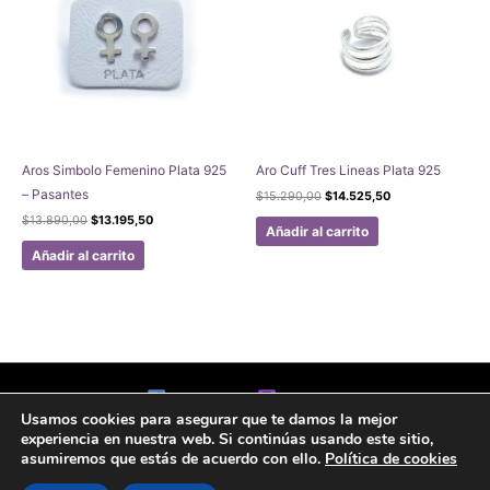
Aros Simbolo Femenino Plata 925
Aro Cuff Tres Lineas Plata 925
– Pasantes
El
El
$
15.290,00
$
14.525,50
precio
precio
El
El
$
13.890,00
$
13.195,50
original
actual
Añadir al carrito
precio
precio
era:
es:
original
actual
Añadir al carrito
$15.290,00.
$14.525,50.
era:
es:
$13.890,00.
$13.195,50.
Facebook
Instagram
Usamos cookies para asegurar que te damos la mejor
Aviso legal
Politicas de Privacidad
Politica de Cookies
experiencia en nuestra web. Si continúas usando este sitio,
Formulario de arrepentimiento
asumiremos que estás de acuerdo con ello.
Política de cookies