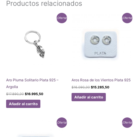
Productos relacionados
¡Oferta!
¡Oferta!
Aro Pluma Solitario Plata 925 –
Aros Rosa de los Vientos Plata 925
Argolla
El
El
$
16.090,00
$
15.285,50
precio
precio
El
El
$
17.890,00
$
16.995,50
original
actual
Añadir al carrito
precio
precio
era:
es:
original
actual
Añadir al carrito
$16.090,00.
$15.285,50.
era:
es:
$17.890,00.
$16.995,50.
¡Oferta!
¡Oferta!