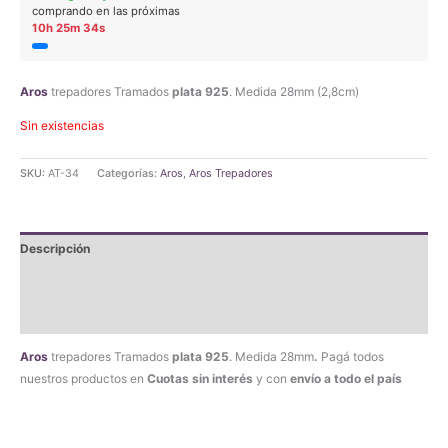
original
actual
comprando en las próximas
10h 25m 34s
era:
es:
$16.790,00.
$15.950,50.
Aros
trepadores Tramados
plata 925
. Medida 28mm (2,8cm)
Sin existencias
SKU:
AT-34
Categorías:
Aros
,
Aros Trepadores
Descripción
Información adicional
Valoraciones (0)
Aros
trepadores Tramados
plata 925
. Medida 28mm
.
Pagá todos
nuestros productos en
Cuotas sin interés
y con
envío a todo el país