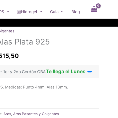
OS
🆕Hidrogel
Guia
Blog
olgantes
las Plata 925
El
515,50
io
precio
Te llega el Lunes
 - 1er y 2do Cordón GBA
nal
actual
es:
25
. Medidas: Punto 4mm. Alas 13mm.
490,00.
$18.515,50.
s:
Aros
,
Aros Pasantes y Colgantes