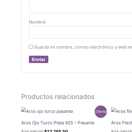
Nombre
Guarda mi nombre, correo electrónico y web e
Productos relacionados
¡Oferta!
Aros Ojo Turco Plata 925 – Pasante
Aros Flec
El
El
$
24.490,00
$
23.265,50
$
24.290,0