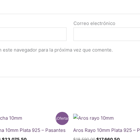
Correo electrónico
n este navegador para la próxima vez que comente.
¡Oferta!
ha 10mm Plata 925 – Pasantes
Aros Rayo 10mm Plata 925 – 
El
El
El
El
0
$
23.075,50
$
18.590,00
$
17.660,50