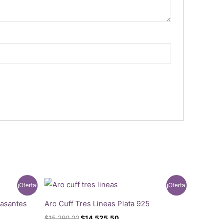
¡Oferta!
¡Oferta!
Pasantes
Aro Cuff Tres Lineas Plata 925
El
El
$
15.290,00
$
14.525,50