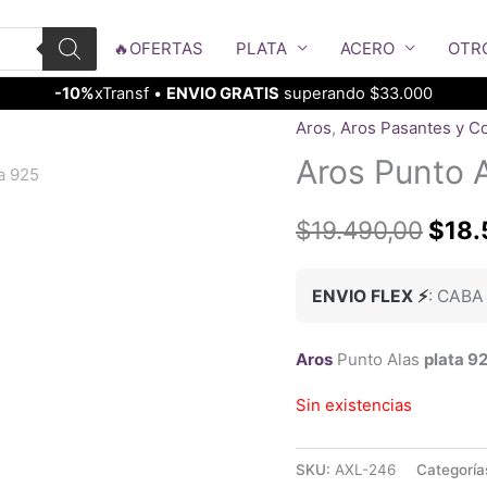
🔥OFERTAS
PLATA
ACERO
OTR
-10%
xTransf •
ENVIO GRATIS
superando $33.000
Aros
,
Aros Pasantes y C
Aros Punto A
El
$
19.490,00
$
18.
prec
ENVIO FLEX ⚡
: CABA
origi
era:
Aros
Punto Alas
plata 9
$19.
Sin existencias
SKU:
AXL-246
Categoría