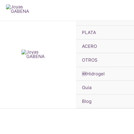
B
Ir
d
p
al
🔥OFERTAS
contenido
PLATA
¡Oferta!
ACERO
OTROS
🆕Hidrogel
Guia
Blog