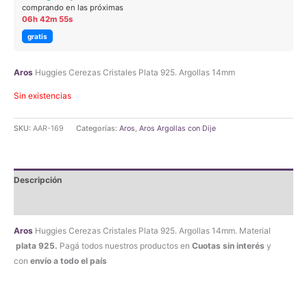
original
actual
comprando en las próximas
06h 42m 55s
era:
es:
gratis
$68.190,00.
$64.780,50.
Aros
Huggies Cerezas Cristales Plata 925. Argollas 14mm
Sin existencias
SKU:
AAR-169
Categorías:
Aros
,
Aros Argollas con Dije
Descripción
Valoraciones (0)
Aros
Huggies Cerezas Cristales Plata 925. Argollas 14mm. Material
plata 925.
Pagá todos nuestros productos en
Cuotas sin interés
y
con
envío a todo el país