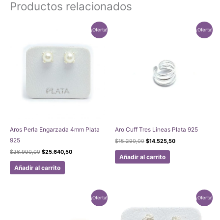
Productos relacionados
¡Oferta!
¡Oferta!
Aros Perla Engarzada 4mm Plata
Aro Cuff Tres Lineas Plata 925
925
El
El
$
15.290,00
$
14.525,50
precio
precio
El
El
$
26.990,00
$
25.640,50
original
actual
Añadir al carrito
precio
precio
era:
es:
original
actual
Añadir al carrito
$15.290,00.
$14.525,50.
era:
es:
$26.990,00.
$25.640,50.
¡Oferta!
¡Oferta!