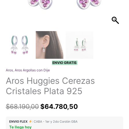
ENVIO GRATIS
Aros
,
Aros Argollas con Dije
Aros Huggies Cerezas
Cristales Plata 925
El
El
$
68.190,00
$
64.780,50
precio
precio
ENVIO FLEX
: CABA - 1er y 2do Cordón GBA
Te llega hoy