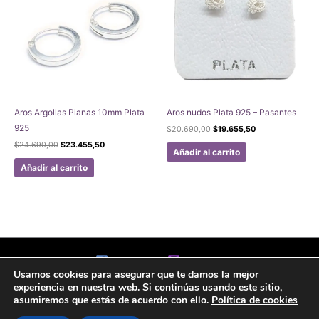
Aros Argollas Planas 10mm Plata
Aros nudos Plata 925 – Pasantes
925
El
El
$
20.690,00
$
19.655,50
precio
precio
El
El
$
24.690,00
$
23.455,50
original
actual
Añadir al carrito
precio
precio
era:
es:
original
actual
Añadir al carrito
$20.690,00.
$19.655,50.
era:
es:
$24.690,00.
$23.455,50.
Facebook
Instagram
Usamos cookies para asegurar que te damos la mejor
Aviso legal
Politicas de Privacidad
Politica de Cookies
experiencia en nuestra web. Si continúas usando este sitio,
Formulario de arrepentimiento
asumiremos que estás de acuerdo con ello.
Política de cookies