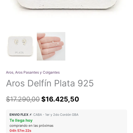
Aros
,
Aros Pasantes y Colgantes
Aros Delfín Plata 925
El
El
$
17.290,00
$
16.425,50
precio
precio
ENVIO FLEX ⚡
: CABA - 1er y 2do Cordón GBA
Te llega hoy
original
actual
comprando en las próximas
04h 57m 22s