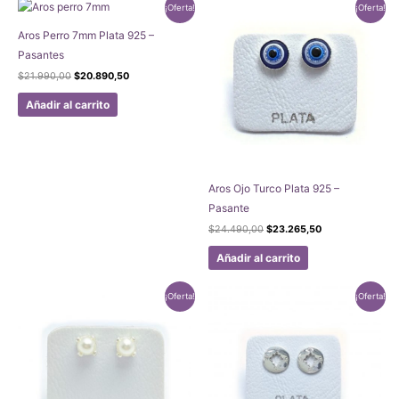
¡Oferta!
¡Oferta!
Aros Perro 7mm Plata 925 –
Pasantes
El
El
$
21.990,00
$
20.890,50
precio
precio
original
actual
Añadir al carrito
era:
es:
$21.990,00.
$20.890,50.
Aros Ojo Turco Plata 925 –
Pasante
El
El
$
24.490,00
$
23.265,50
precio
precio
original
actual
Añadir al carrito
era:
es:
$24.490,00.
$23.265,50.
¡Oferta!
¡Oferta!