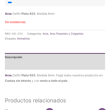
era:
es:
$17.290,00.
$16.425,50.
Aros
Delfín
Plata 925
. Medida 6mm
Sin existencias
SKU:
AXL-250
Categorías:
Aros
,
Aros Pasantes y Colgantes
Etiqueta:
Animalitos
Descripción
Valoraciones (0)
Aros
Delfín
Plata 925
. Medida 6mm. Pagá todos nuestros productos en
Cuotas sin interés
y con
envío a todo el país
Productos relacionados